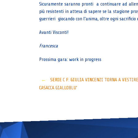
Sicuramente saranno pronti a continuare ad allena
più resistenti in attesa di sapere se la stagione pros
guerrieri giocando con l’anima, oltre ogni sacrifici
Avanti Visconti!
Francesca
Prossima gara: work in progress
Post
←
SERIE C F: GIULIA VINCENZI TORNA A VESTIRE
CASACCA GIALLOBLU’
navigation