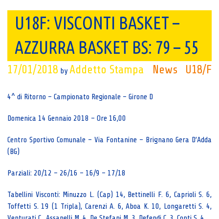
U18F: VISCONTI BASKET –
AZZURRA BASKET BS: 79 – 55
17/01/2018
Addetto Stampa
News
U18/F
by
4^ di Ritorno – Campionato Regionale – Girone D
Domenica 14 Gennaio 2018 – Ore 16,00
Centro Sportivo Comunale – Via Fontanine – Brignano Gera D’Adda
(BG)
Parziali: 20/12 – 26/16 – 16/9 – 17/18
Tabellini Visconti: Minuzzo L. (Cap) 14, Bettinelli F. 6, Caprioli S. 6,
Toffetti S. 19 (1 Tripla), Carenzi A. 6, Aboa K. 10, Longaretti S. 4,
Venturati C., Assanelli M. 4, De Stefani M. 3, Defendi C. 3, Conti S. 4.