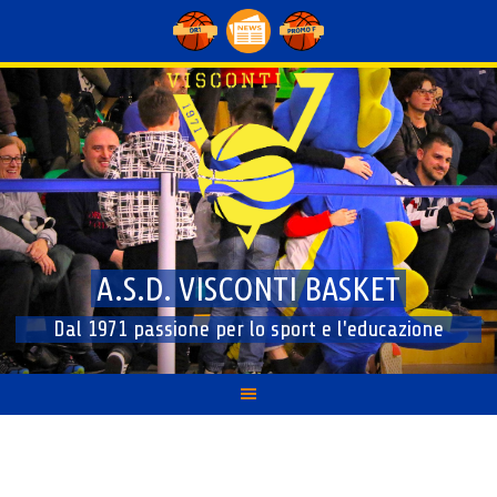
Skip
to
content
A.S.D. VISCONTI BASKET
Dal 1971 passione per lo sport e l'educazione