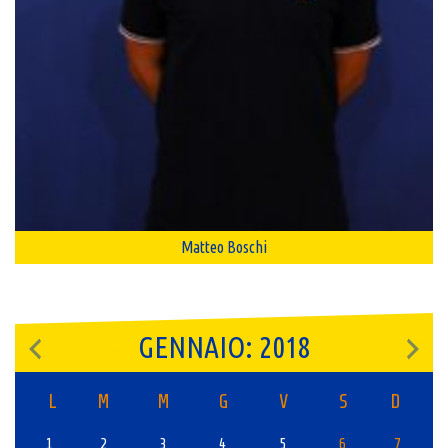
Matteo Boschi
GENNAIO: 2018
L
M
M
G
V
S
D
1
2
3
4
5
6
7