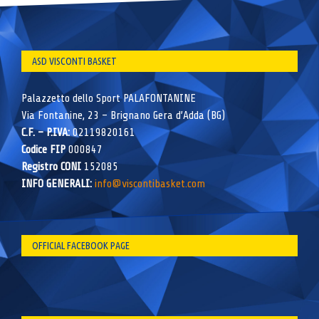
ASD VISCONTI BASKET
Palazzetto dello Sport PALAFONTANINE
Via Fontanine, 23 – Brignano Gera d’Adda (BG)
C.F. – P.IVA:
02119820161
Codice FIP
000847
Registro CONI
152085
INFO GENERALI:
info@viscontibasket.com
OFFICIAL FACEBOOK PAGE