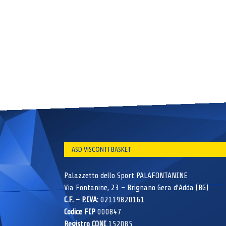
ASD VISCONTI BASKET
Palazzetto dello Sport PALAFONTANINE
Via Fontanine, 23 – Brignano Gera d’Adda (BG)
C.F. – P.IVA:
02119820161
Codice FIP
000847
Registro CONI
152085