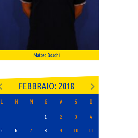
Matteo Boschi
FEBBRAIO: 2018
L
M
M
G
V
S
D
1
2
3
4
5
6
7
8
9
10
11