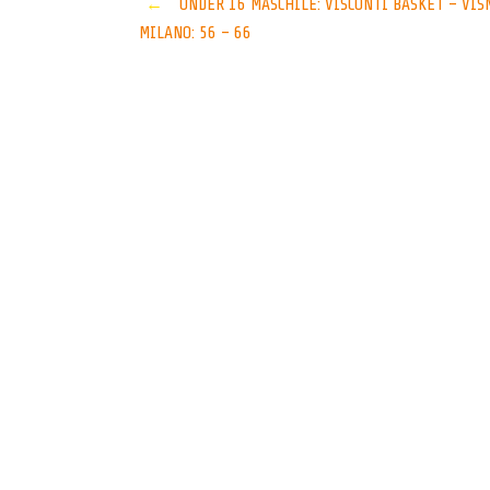
Post
←
UNDER 16 MASCHILE: VISCONTI BASKET – VI
MILANO: 56 – 66
navigation