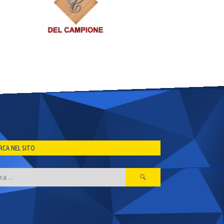
RCA NEL SITO
Ricerca
per: