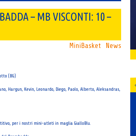
ADDA – MB VISCONTI: 10 –
MiniBasket
News
otto (BG)
efano, Hargun, Kevin, Leonardo, Diego, Paolo, Alberto, Aleksandras,
ivo, per i nostri mini-atleti in maglia GialloBlu.