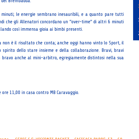
ei del Brembadda.
minuti; le energie sembrano inesauribili, e a quanto pare tutti
i che gli Allenatori concordano un “over-time” di altri 6 minuti
galando così immensa gioia ai bimbi presenti.
a non è il risultato che conta; anche oggi hanno vinto lo Sport, il
 spirito dello stare insieme e della collaborazione. Bravi, bravi
i; un bravo anche al mini-arbitro, egregiamente distintosi nella sua
ore 11,00 in casa contro MB Caravaggio.