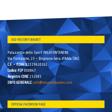
ASD VISCONTI BASKET
Palazzetto dello Sport PALAFONTANINE
Via Fontanine, 23 – Brignano Gera d’Adda (BG)
C.F. – P.IVA:
02119820161
Codice FIP
000847
Registro CONI
152085
INFO GENERALI:
info@viscontibasket.com
OFFICIAL FACEBOOK PAGE