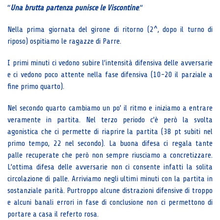
“
Una brutta partenza punisce le Viscontine
.”
Nella prima giornata del girone di ritorno (2^, dopo il turno di
riposo) ospitiamo le ragazze di Parre.
I primi minuti ci vedono subire l’intensità difensiva delle avversarie
e ci vedono poco attente nella fase difensiva (10-20 il parziale a
fine primo quarto).
Nel secondo quarto cambiamo un po’ il ritmo e iniziamo a entrare
veramente in partita. Nel terzo periodo c’è però la svolta
agonistica che ci permette di riaprire la partita (38 pt subiti nel
primo tempo, 22 nel secondo). La buona difesa ci regala tante
palle recuperate che però non sempre riusciamo a concretizzare.
L’ottima difesa delle avversarie non ci consente infatti la solita
circolazione di palle. Arriviamo negli ultimi minuti con la partita in
sostanziale parità. Purtroppo alcune distrazioni difensive di troppo
e alcuni banali errori in fase di conclusione non ci permettono di
portare a casa il referto rosa.