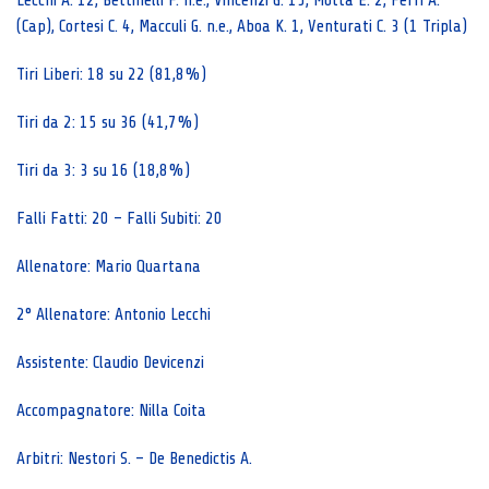
Lecchi A. 12, Bettinelli F. n.e., Vincenzi G. 15, Motta E. 2, Ferri A.
(Cap), Cortesi C. 4, Macculi G. n.e., Aboa K. 1, Venturati C. 3 (1 Tripla)
Tiri Liberi: 18 su 22 (81,8%)
Tiri da 2: 15 su 36 (41,7%)
Tiri da 3: 3 su 16 (18,8%)
Falli Fatti: 20 – Falli Subiti: 20
Allenatore: Mario Quartana
2° Allenatore: Antonio Lecchi
Assistente: Claudio Devicenzi
Accompagnatore: Nilla Coita
Arbitri: Nestori S. – De Benedictis A.