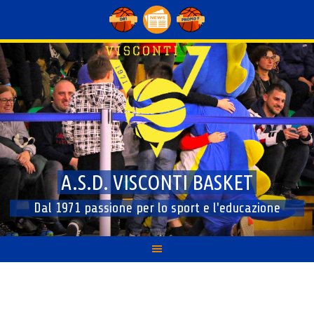
Skip
to
content
A.S.D. VISCONTI BASKET
Dal 1971 passione per lo sport e l'educazione