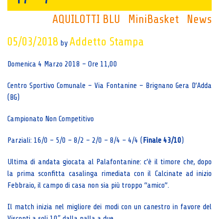
AQUILOTTI BLU
MiniBasket
News
05/03/2018
Addetto Stampa
by
Domenica 4 Marzo 2018 – Ore 11,00
Centro Sportivo Comunale – Via Fontanine – Brignano Gera D’Adda
(BG)
Campionato Non Competitivo
Parziali: 16/0 – 5/0 – 8/2 – 2/0 – 8/4 – 4/4 (
Finale 43/10
)
Ultima di andata giocata al Palafontanine: c’è il timore che, dopo
la prima sconfitta casalinga rimediata con il Calcinate ad inizio
Febbraio, il campo di casa non sia più troppo “amico”.
Il match inizia nel migliore dei modi con un canestro in favore del
Visconti a soli 10″ dalla palla a due.