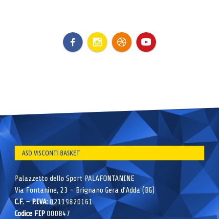
ASD VISCONTI BASKET
Palazzetto dello Sport PALAFONTANINE
Via Fontanine, 23 – Brignano Gera d’Adda (BG)
C.F. – P.IVA:
02119820161
Codice FIP
000847