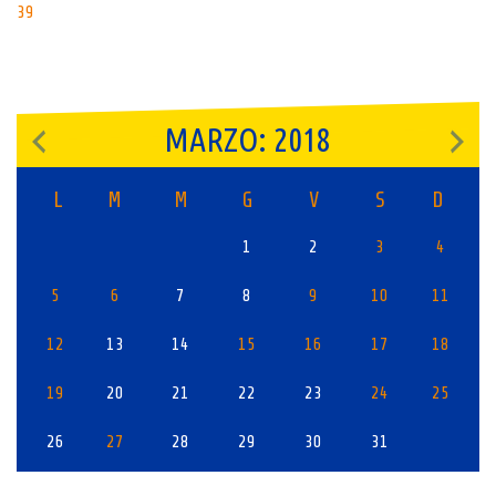
navigation
39
MARZO: 2018
L
M
M
G
V
S
D
1
2
3
4
5
6
7
8
9
10
11
12
13
14
15
16
17
18
19
20
21
22
23
24
25
26
27
28
29
30
31