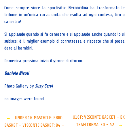
Come sempre vince la sportività:
Bernardina
ha trasformato le
tribune in un’unica curva unita che esulta ad ogni contesa, tiro o
canestro!
Si applaude quando si fa canestro e si applaude anche quando lo si
subisce: è il miglior esempio di correttezza e rispetto che si possa
dare ai bambini.
Domenica prossima inizia il girone di ritorno.
Daniele Nisoli
Photo Gallery by
Susy Cervi
no images were found
Post
U16F: VISCONTI BASKET – BK
←
UNDER 16 MASCHILE: EBRO
TEAM CREMA: 30 – 52
→
BASKET – VISCONTI BASKET: 84 –