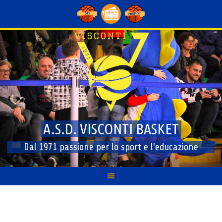
Skip
to
content
A.S.D. VISCONTI BASKET
Dal 1971 passione per lo sport e l'educazione