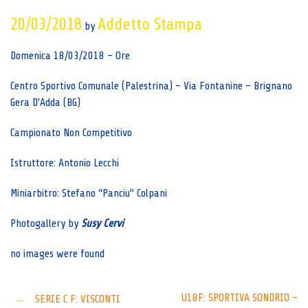
20/03/2018
Addetto Stampa
by
Domenica 18/03/2018 – Ore
Centro Sportivo Comunale (Palestrina) – Via Fontanine – Brignano
Gera D’Adda (BG)
Campionato Non Competitivo
Istruttore: Antonio Lecchi
Miniarbitro: Stefano “Panciu” Colpani
Photogallery by
Susy Cervi
no images were found
Post
U18F: SPORTIVA SONDRIO –
←
SERIE C F: VISCONTI