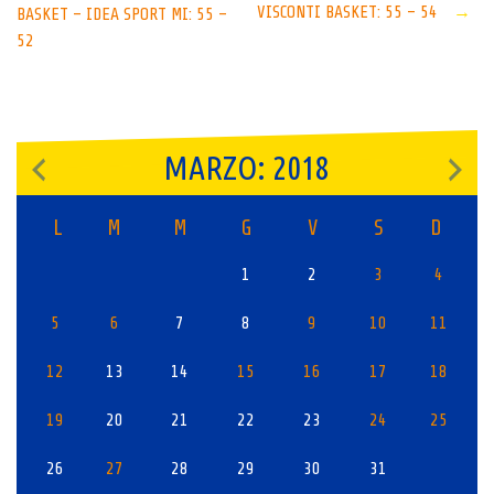
VISCONTI BASKET: 55 – 54
→
BASKET – IDEA SPORT MI: 55 –
navigation
52
MARZO: 2018
L
M
M
G
V
S
D
1
2
3
4
5
6
7
8
9
10
11
12
13
14
15
16
17
18
19
20
21
22
23
24
25
26
27
28
29
30
31