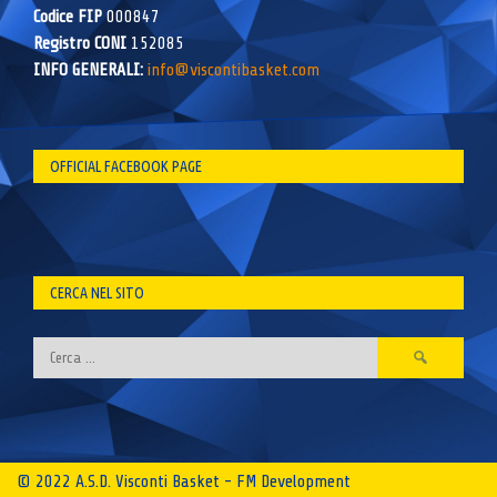
Codice FIP
000847
Registro CONI
152085
INFO GENERALI:
info@viscontibasket.com
OFFICIAL FACEBOOK PAGE
CERCA NEL SITO
Ricerca
per:
© 2022 A.S.D. Visconti Basket - FM Development