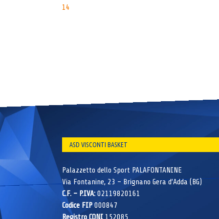
14
navigation
ASD VISCONTI BASKET
Palazzetto dello Sport PALAFONTANINE
Via Fontanine, 23 – Brignano Gera d’Adda (BG)
C.F. – P.IVA:
02119820161
Codice FIP
000847
Registro CONI
152085