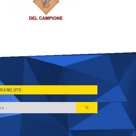
RCA NEL SITO
Ricerca
per: