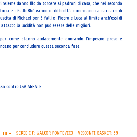
’insieme danno filo da torcere ai padroni di casa, che nel secondo
ria e i GialloBlu’ vanno in difficoltà cominciando a caricarsi di
l’uscita di Michael per 5 falli e Pietro e Luca al limite anch’essi di
n attacco la lucidità non può essere delle migliori.
 per come stanno audacemente onorando l’impegno preso e
ncano per concludere questa seconda fase.
casa contro CSA AGRATE.
SERIE C F: WALCOR PONTEVICO – VISCONTI BASKET: 59 –
: 10 –