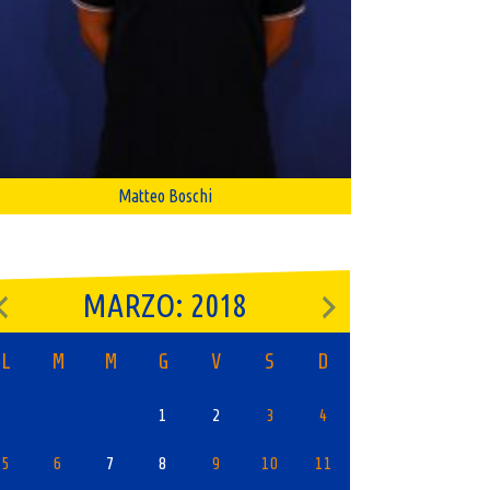
Matteo Boschi
MARZO: 2018
L
M
M
G
V
S
D
1
2
3
4
5
6
7
8
9
10
11