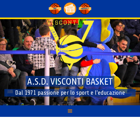
Skip
to
content
A.S.D. VISCONTI BASKET
Dal 1971 passione per lo sport e l'educazione