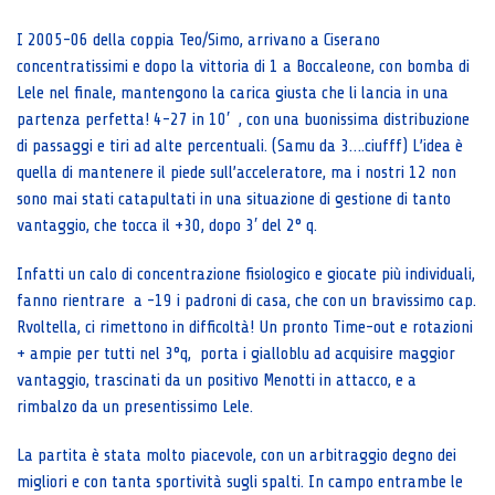
I 2005-06 della coppia Teo/Simo, arrivano a Ciserano
concentratissimi e dopo la vittoria di 1 a Boccaleone, con bomba di
Lele nel finale, mantengono la carica giusta che li lancia in una
partenza perfetta! 4-27 in 10′ , con una buonissima distribuzione
di passaggi e tiri ad alte percentuali. (Samu da 3….ciufff) L’idea è
quella di mantenere il piede sull’acceleratore, ma i nostri 12 non
sono mai stati catapultati in una situazione di gestione di tanto
vantaggio, che tocca il +30, dopo 3′ del 2° q.
Infatti un calo di concentrazione fisiologico e giocate più individuali,
fanno rientrare a -19 i padroni di casa, che con un bravissimo cap.
Rvoltella, ci rimettono in difficoltà! Un pronto Time-out e rotazioni
+ ampie per tutti nel 3°q, porta i gialloblu ad acquisire maggior
vantaggio, trascinati da un positivo Menotti in attacco, e a
rimbalzo da un presentissimo Lele.
La partita è stata molto piacevole, con un arbitraggio degno dei
migliori e con tanta sportività sugli spalti. In campo entrambe le