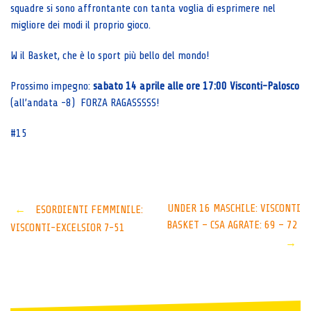
squadre si sono affrontante con tanta voglia di esprimere nel
migliore dei modi il proprio gioco.
W il Basket, che è lo sport più bello del mondo!
Prossimo impegno:
sabato 14 aprile alle ore 17:00 Visconti-Palosco
(all’andata -8) FORZA RAGASSSSS!
#15
Post
UNDER 16 MASCHILE: VISCONTI
←
ESORDIENTI FEMMINILE:
BASKET – CSA AGRATE: 69 – 72
VISCONTI-EXCELSIOR 7-51
navigation
→