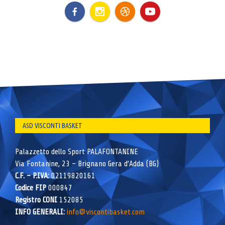
ASD VISCONTI BASKET
Palazzetto dello Sport PALAFONTANINE
Via Fontanine, 23 – Brignano Gera d’Adda (BG)
C.F. – P.IVA:
02119820161
Codice FIP
000847
Registro CONI
152085
INFO GENERALI:
info@viscontibasket.com