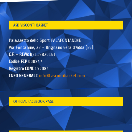
ASD VISCONTI BASKET
Palazzetto dello Sport PALAFONTANINE
Via Fontanine, 23 – Brignano Gera d’Adda (BG)
C.F. – P.IVA:
02119820161
Codice FIP
000847
Registro CONI
152085
INFO GENERALI:
info@viscontibasket.com
OFFICIAL FACEBOOK PAGE