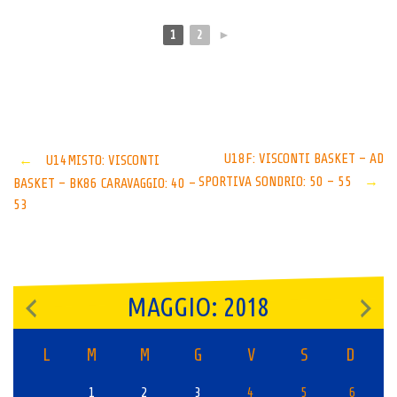
1
2
►
Post
U18F: VISCONTI BASKET – AD
←
U14MISTO: VISCONTI
SPORTIVA SONDRIO: 50 – 55
→
BASKET – BK86 CARAVAGGIO: 40 –
navigation
53
MAGGIO: 2018
L
M
M
G
V
S
D
1
2
3
4
5
6