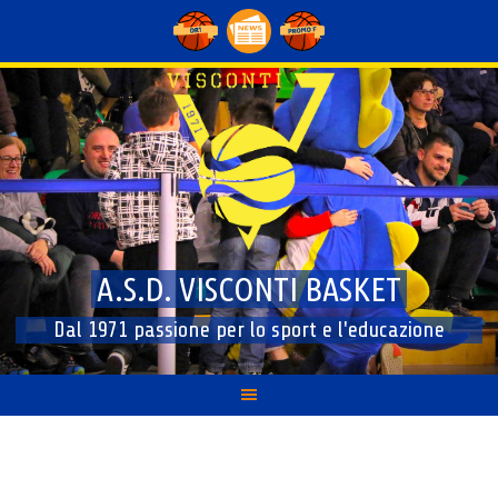
Skip
to
content
A.S.D. VISCONTI BASKET
Dal 1971 passione per lo sport e l'educazione