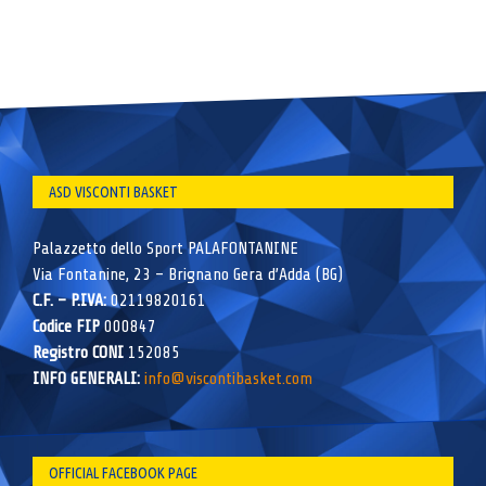
ASD VISCONTI BASKET
Palazzetto dello Sport PALAFONTANINE
Via Fontanine, 23 – Brignano Gera d’Adda (BG)
C.F. – P.IVA:
02119820161
Codice FIP
000847
Registro CONI
152085
INFO GENERALI:
info@viscontibasket.com
OFFICIAL FACEBOOK PAGE