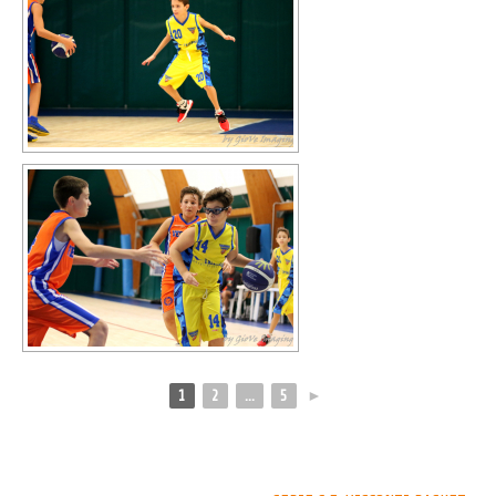
1
2
...
5
►