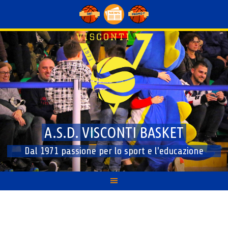
Skip
to
content
A.S.D. VISCONTI BASKET
Dal 1971 passione per lo sport e l'educazione