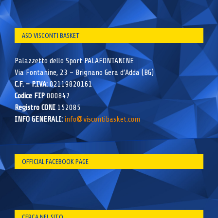
ASD VISCONTI BASKET
Palazzetto dello Sport PALAFONTANINE
Via Fontanine, 23 – Brignano Gera d’Adda (BG)
C.F. – P.IVA:
02119820161
Codice FIP
000847
Registro CONI
152085
INFO GENERALI:
info@viscontibasket.com
OFFICIAL FACEBOOK PAGE
CERCA NEL SITO