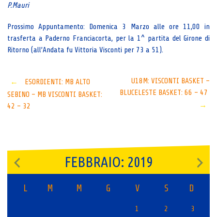
P.Mauri
Prossimo Appuntamento: Domenica 3 Marzo alle ore 11,00 in
trasferta a Paderno Franciacorta, per la 1^ partita del Girone di
Ritorno (all’Andata fu Vittoria Visconti per 73 a 51).
Post
U18M: VISCONTI BASKET –
←
ESORDIENTI: MB ALTO
BLUCELESTE BASKET: 66 – 47
SEBINO – MB VISCONTI BASKET:
navigation
→
42 – 32
FEBBRAIO: 2019
L
M
M
G
V
S
D
1
2
3