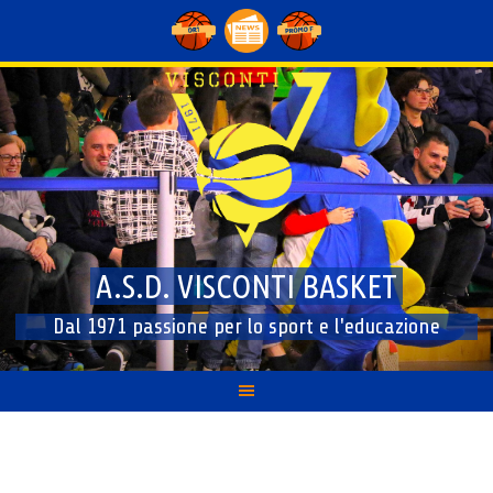
Skip
to
content
A.S.D. VISCONTI BASKET
Dal 1971 passione per lo sport e l'educazione