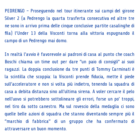
PEDRENGO – Proseguendo nel tour itinerante sui campi del girone
Silver 2 (a Pedrengo la quarta trasferta consecutiva ed altre tre
ne sono in arrivo prima delle cinque conclusive partite casalinghe di
fila) l’Under 13 della Visconti torna alla vittoria espugnando il
campo di un Pedrengo mai domo.
In realtà l’avvio è favorevole ai padroni di casa al punto che coach
Boschi chiama un time out per dare “un paio di consigli” ai suoi
ragazzi. La doppia conclusione da tre punti di Tommy Carminati è
la scintilla che scoppia: la Visconti prende fiducia, mette il piede
sull’acceleratore e non si volta più indietro, tenendo la squadra di
casa a debita distanza sino all’ultima sirena. A voler cercare il pelo
nell’uovo si potrebbero sottolineare gli errori, forse un po’ troppi,
nel tiro da sotto canestro. Ma sul rovescio della medaglia ci sono
quelle belle azioni di squadra che stanno diventando sempre più il
“marchio di fabbrica” di un gruppo che ha confermato di
attraversare un buon momento.