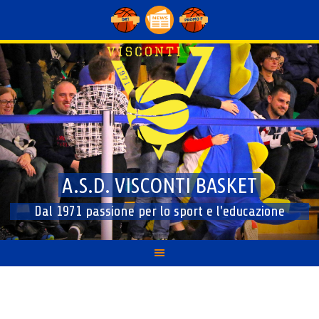
Skip
to
content
A.S.D. VISCONTI BASKET
Dal 1971 passione per lo sport e l'educazione