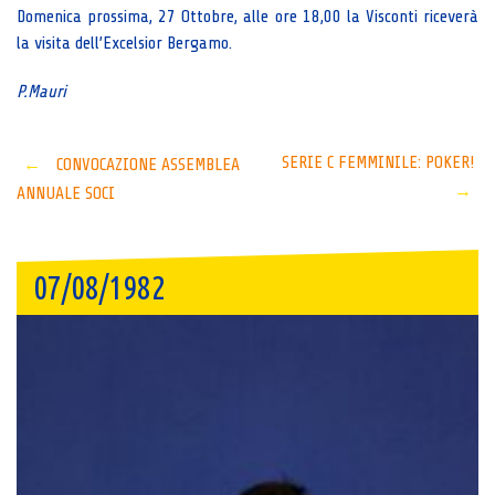
Domenica prossima, 27 Ottobre, alle ore 18,00 la Visconti riceverà
la visita dell’Excelsior Bergamo.
P.Mauri
Post
SERIE C FEMMINILE: POKER!
←
CONVOCAZIONE ASSEMBLEA
→
ANNUALE SOCI
navigation
07/08/1982