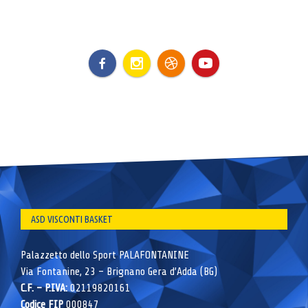
ASD VISCONTI BASKET
Palazzetto dello Sport PALAFONTANINE
Via Fontanine, 23 – Brignano Gera d’Adda (BG)
C.F. – P.IVA:
02119820161
Codice FIP
000847