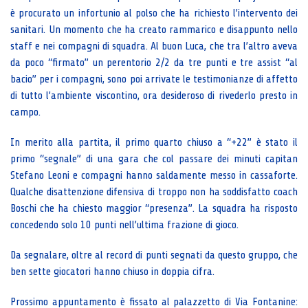
è procurato un infortunio al polso che ha richiesto l’intervento dei
sanitari. Un momento che ha creato rammarico e disappunto nello
staff e nei compagni di squadra. Al buon Luca, che tra l’altro aveva
da poco “firmato” un perentorio 2/2 da tre punti e tre assist “al
bacio” per i compagni, sono poi arrivate le testimonianze di affetto
di tutto l’ambiente viscontino, ora desideroso di rivederlo presto in
campo.
In merito alla partita, il primo quarto chiuso a “+22” è stato il
primo “segnale” di una gara che col passare dei minuti capitan
Stefano Leoni e compagni hanno saldamente messo in cassaforte.
Qualche disattenzione difensiva di troppo non ha soddisfatto coach
Boschi che ha chiesto maggior “presenza”. La squadra ha risposto
concedendo solo 10 punti nell’ultima frazione di gioco.
Da segnalare, oltre al record di punti segnati da questo gruppo, che
ben sette giocatori hanno chiuso in doppia cifra.
Prossimo appuntamento è fissato al palazzetto di Via Fontanine: