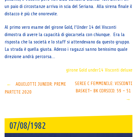
un paio di circostanze arriva in scia del Seriana. Alla sirena finale il
distacco è più che onorevole.
Al primo vero esame del girone Gold, l’Under 14 del Visconti
dimostra di avere la capacità di giocarsela con chiunque. Era la
risposta che la società e lo staff si attendevano da questo gruppo.
La strada è quella giusta. Adesso i ragazzi sanno benissimo quale
direzione andrà percorsa…
girone Gold
under14
Visconti deluxe
Post
SERIE C FEMMINILE: VISCONTI
←
AQUILOTTI JUNIOR: PRIME
BASKET– BK CORSICO: 59 – 51
PARTITE 2020
navigation
→
07/08/1982