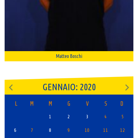
Matteo Boschi
GENNAIO: 2020
L
M
M
G
V
S
D
1
2
3
4
5
6
7
8
9
10
11
12