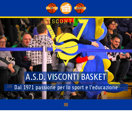
Skip
to
content
A.S.D. VISCONTI BASKET
Dal 1971 passione per lo sport e l'educazione