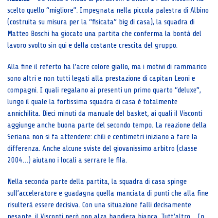
scelto quello “migliore”. Impegnata nella piccola palestra di Albino
(costruita su misura per la “fisicata” big di casa), la squadra di
Matteo Boschi ha giocato una partita che conferma la bontà del
lavoro svolto sin qui e della costante crescita del gruppo.
Alla fine il referto ha l’acre colore giallo, ma i motivi di rammarico
sono altri e non tutti legati alla prestazione di capitan Leoni e
compagni. I quali regalano ai presenti un primo quarto “deluxe”,
lungo il quale la fortissima squadra di casa è totalmente
annichilita. Dieci minuti da manuale del basket, ai quali il Visconti
aggiunge anche buona parte del secondo tempo. La reazione della
Seriana non si fa attendere: chili e centimetri iniziano a fare la
differenza. Anche alcune sviste del giovanissimo arbitro (classe
2004…) aiutano i locali a serrare le fila.
Nella seconda parte della partita, la squadra di casa spinge
sull’acceleratore e guadagna quella manciata di punti che alla fine
risulterà essere decisiva. Con una situazione falli decisamente
pesante, il Visconti però non alza bandiera bianca. Tutt’altro… In