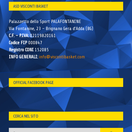
ASD VISCONTI BASKET
Palazzetto dello Sport PALAFONTANINE
Via Fontanine, 23 – Brignano Gera d’Adda (BG)
C.F. – P.IVA:
02119820161
Codice FIP
000847
Registro CONI
152085
INFO GENERALI:
info@viscontibasket.com
OFFICIAL FACEBOOK PAGE
CERCA NEL SITO
Ricerca