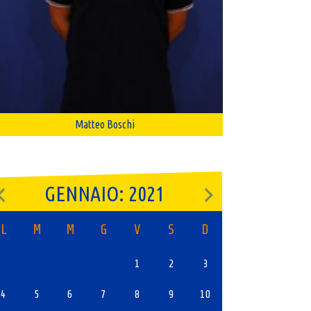
Matteo Boschi
GENNAIO: 2021
L
M
M
G
V
S
D
1
2
3
4
5
6
7
8
9
10