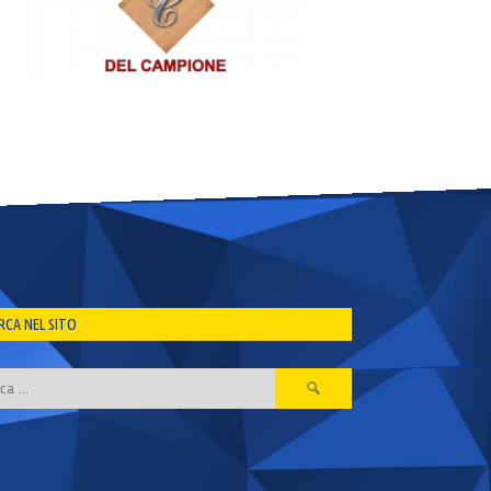
RCA NEL SITO
Ricerca
per: