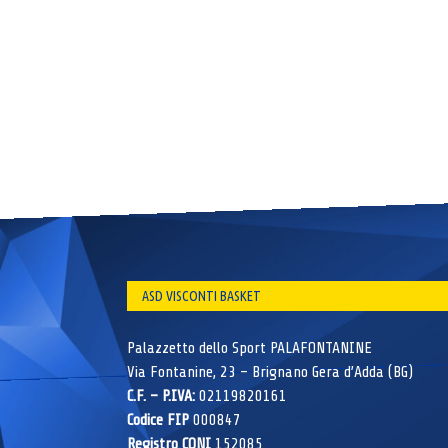
ASD VISCONTI BASKET
Palazzetto dello Sport PALAFONTANINE
Via Fontanine, 23 – Brignano Gera d’Adda (BG)
C.F. – P.IVA:
02119820161
Codice FIP
000847
Registro CONI
152085