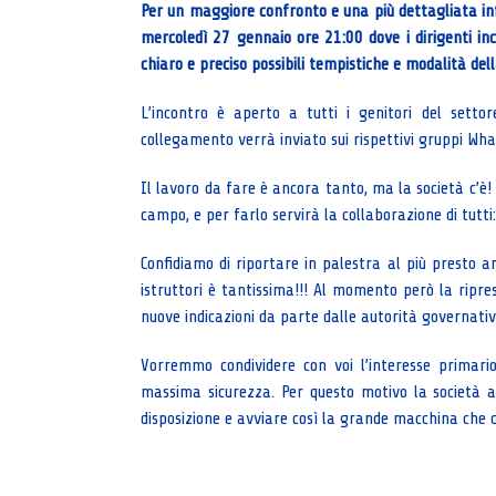
Per un maggiore confronto e una più dettagliata i
mercoledì 27 gennaio ore 21:00 dove i dirigenti in
chiaro e preciso possibili tempistiche e modalità del
L’incontro è aperto a tutti i genitori del settor
collegamento verrà inviato sui rispettivi gruppi Wh
Il lavoro da fare è ancora tanto, ma la società c’è
campo, e per farlo servirà la collaborazione di tutti: 
Confidiamo di riportare in palestra al più presto anc
istruttori è tantissima!!! Al momento però la ripr
nuove indicazioni da parte dalle autorità governative
Vorremmo condividere con voi l’interesse primario
massima sicurezza. Per questo motivo la società 
disposizione e avviare così la grande macchina che co