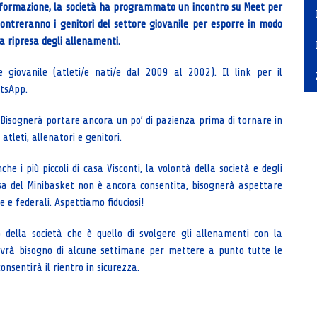
nformazione, la società ha programmato un incontro su Meet per
contreranno i genitori del settore giovanile per esporre in modo
la ripresa degli allenamenti.
e giovanile (atleti/e nati/e dal 2009 al 2002). Il link per il
atsApp.
! Bisognerà portare ancora un po’ di pazienza prima di tornare in
atleti, allenatori e genitori.
he i più piccoli di casa Visconti, la volontà della società e degli
esa del Minibasket non è ancora consentita, bisognerà aspettare
 e federali. Aspettiamo fiduciosi!
 della società che è quello di svolgere gli allenamenti con la
avrà bisogno di alcune settimane per mettere a punto tutte le
nsentirà il rientro in sicurezza.