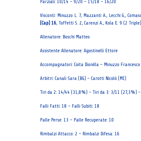
Parziali: 10/14 – 9/20 – 15/18 – 16/20
Visconti: Minuzzo L. 7, Mazzanti A., Lecchi G., Comasch
(Cap) 16
, Toffetti S. 2, Carenzi A., Kola E. 9 (2 Triple
Allenatore: Boschi Matteo
Assistente Allenatore: Agostinelli Ettore
Accompagnatori: Coita Dionilla – Minuzzo Francesco
Arbitri: Canali Sara (BG) – Carotti Nicolò (MI)
Tiri da 2: 14/44 (31,8%) – Tiri da 3: 3/11 (27,3%) –
Falli Fatti: 18 – Falli Subiti: 18
Palle Perse: 13 – Palle Recuperate: 10
Rimbalzi Attacco: 2 – Rimbalzi Difesa: 16