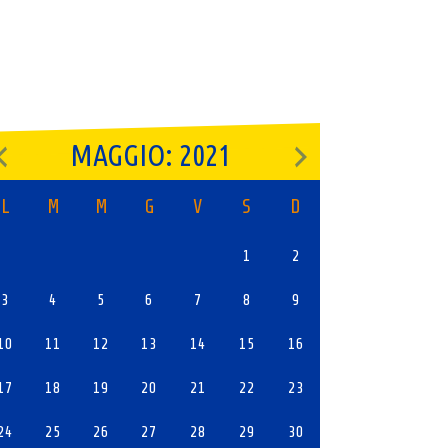
MAGGIO: 2021
L
M
M
G
V
S
D
1
2
3
4
5
6
7
8
9
10
11
12
13
14
15
16
17
18
19
20
21
22
23
24
25
26
27
28
29
30