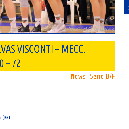
LVAS VISCONTI – MECC.
 – 72
News
Serie B/F
a (BG)