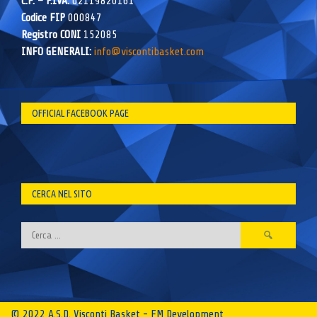
C.F. – P.IVA:
02119820161
Codice FIP
000847
Registro CONI
152085
INFO GENERALI:
info@viscontibasket.com
OFFICIAL FACEBOOK PAGE
CERCA NEL SITO
Ricerca
per:
© 2022 A.S.D. Visconti Basket - FM Development