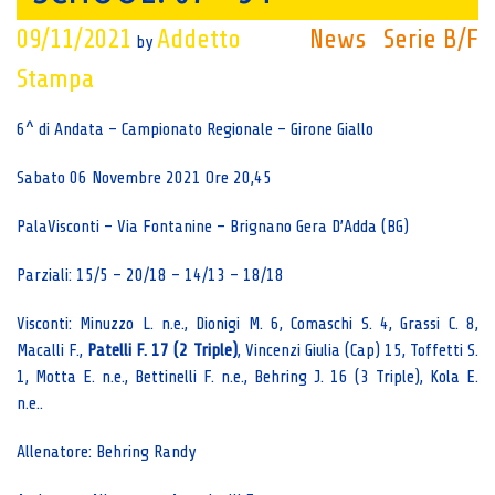
09/11/2021
Addetto
News
Serie B/F
by
Stampa
6^ di Andata – Campionato Regionale – Girone Giallo
Sabato 06 Novembre 2021 Ore 20,45
PalaVisconti – Via Fontanine – Brignano Gera D’Adda (BG)
Parziali: 15/5 – 20/18 – 14/13 – 18/18
Visconti: Minuzzo L. n.e., Dionigi M. 6, Comaschi S. 4, Grassi C. 8,
Macalli F.,
Patelli F. 17 (2 Triple)
, Vincenzi Giulia (Cap) 15, Toffetti S.
1, Motta E. n.e., Bettinelli F. n.e., Behring J. 16 (3 Triple), Kola E.
n.e..
Allenatore: Behring Randy