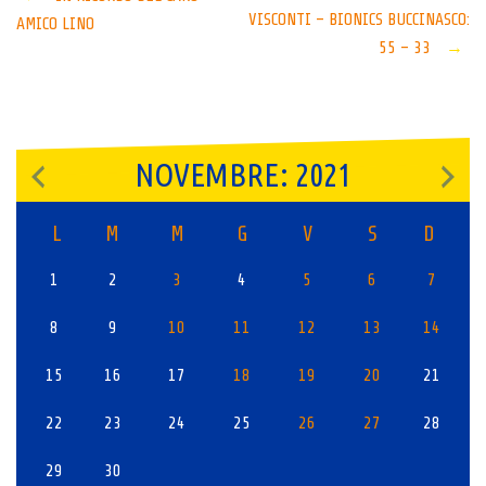
Post
VISCONTI – BIONICS BUCCINASCO:
AMICO LINO
navigation
55 – 33
→
NOVEMBRE: 2021
L
M
M
G
V
S
D
1
2
3
4
5
6
7
8
9
10
11
12
13
14
15
16
17
18
19
20
21
22
23
24
25
26
27
28
29
30