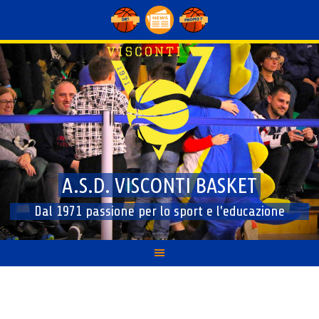
Skip
to
content
A.S.D. VISCONTI BASKET
Dal 1971 passione per lo sport e l'educazione