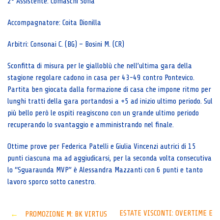
2° Assistente: Comaschi Sofia
Accompagnatore: Coita Dionilla
Arbitri: Consonai C. (BG) – Bosini M. (CR)
Sconfitta di misura per le gialloblù che nell’ultima gara della
stagione regolare cadono in casa per 43-49 contro Pontevico.
Partita ben giocata dalla formazione di casa che impone ritmo per
lunghi tratti della gara portandosi a +5 ad inizio ultimo periodo. Sul
più bello però le ospiti reagiscono con un grande ultimo periodo
recuperando lo svantaggio e amministrando nel finale.
Ottime prove per Federica Patelli e Giulia Vincenzi autrici di 15
punti ciascuna ma ad aggiudicarsi, per la seconda volta consecutiva
lo “Sguaraunda MVP” è Alessandra Mazzanti con 6 punti e tanto
lavoro sporco sotto canestro.
Post
ESTATE VISCONTI: OVERTIME E
←
PROMOZIONE M: BK VIRTUS