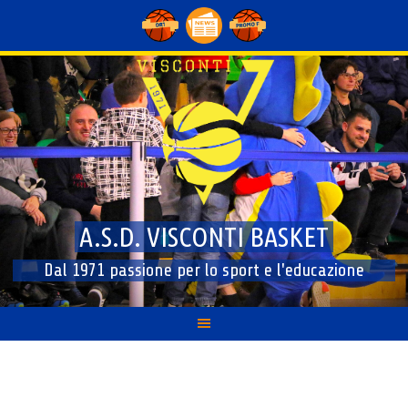
Skip
to
content
A.S.D. VISCONTI BASKET
Dal 1971 passione per lo sport e l'educazione