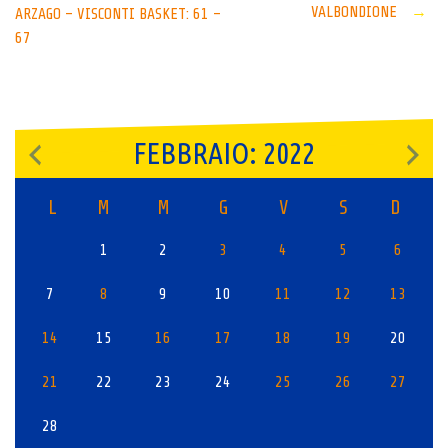
VALBONDIONE
→
ARZAGO – VISCONTI BASKET: 61 –
navigation
67
FEBBRAIO: 2022
L
M
M
G
V
S
D
1
2
3
4
5
6
7
8
9
10
11
12
13
14
15
16
17
18
19
20
21
22
23
24
25
26
27
28