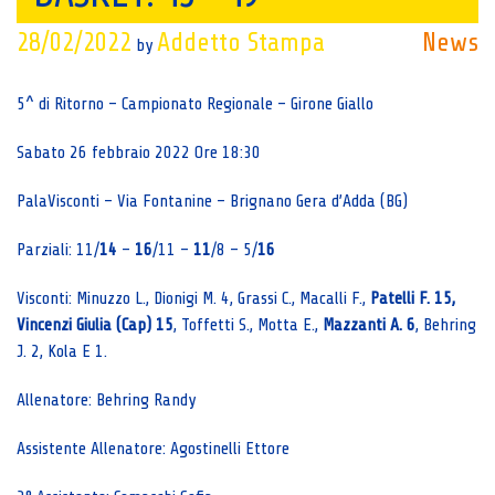
28/02/2022
Addetto Stampa
News
by
5^ di Ritorno – Campionato Regionale – Girone Giallo
Sabato 26 febbraio 2022 Ore 18:30
PalaVisconti – Via Fontanine – Brignano Gera d’Adda (BG)
Parziali: 11/
14
–
16
/11 –
11
/8 – 5/
16
Visconti: Minuzzo L., Dionigi M. 4, Grassi C., Macalli F.,
Patelli F. 15,
Vincenzi Giulia (Cap) 15
, Toffetti S., Motta E.,
Mazzanti A. 6
, Behring
J. 2, Kola E 1.
Allenatore: Behring Randy
Assistente Allenatore: Agostinelli Ettore