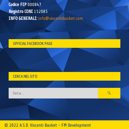
Codice FIP
000847
Registro CONI
152085
INFO GENERALI:
info@viscontibasket.com
OFFICIAL FACEBOOK PAGE
CERCA NEL SITO
Ricerca
per:
© 2022 A.S.D. Visconti Basket - FM Development