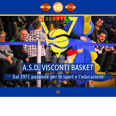
Skip
to
content
A.S.D. VISCONTI BASKET
Dal 1971 passione per lo sport e l'educazione