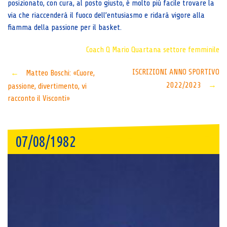
posizionato, con cura, al posto giusto, è molto più facile trovare la
via che riaccenderà il fuoco dell’entusiasmo e ridarà vigore alla
fiamma della passione per il basket.
Coach Q
Mario Quartana
settore femminile
Post
ISCRIZIONI ANNO SPORTIVO
←
Matteo Boschi: «Cuore,
2022/2023
→
passione, divertimento, vi
navigation
racconto il Visconti»
07/08/1982