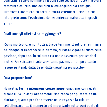
Quartana è stato nominato responsabile tecnico di tutto il settore
femminile del club, uno dei ruoli nuovi aggiunti dal Consiglio
Direttivo: «Invito che ho accolto molto volentieri – dice – e che
interpreto come l’evoluzione dell’esperienza maturata in questi
anni».
Quali sono gli obiettivi da raggiungere?
«Sono molteplici, e non tutti a breve termine. Il settore femminile
ha bisogno di riaccendere la fiamma, di ridare vigore al fuoco della
passione, dopo anni in cui tutto ciò non è avvenuto per svariati
motivi. Per spiccare il volo serviranno pazienza, tempo e tanto
lavoro partendo dalla base, dalle giocatrici più piccole».
Cosa proporre loro?
«È nostra ferma intenzione creare gruppi omogenei con i quali
alzare il livello degli allenamenti. Non tanto per puntare ad un
risultato, quanto per far crescere nelle ragazze la cultura
dell’allenamento, il momento più importante sotto ogni punto di