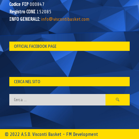
Codice FIP
000847
Registro CONI
152085
INFO GENERALI:
info@viscontibasket.com
OFFICIAL FACEBOOK PAGE
CERCA NEL SITO
Ricerca
per:
© 2022 A.S.D. Visconti Basket - FM Development