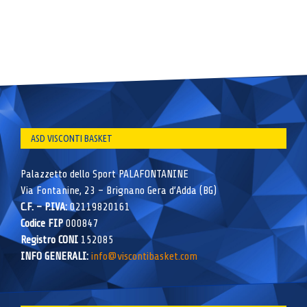
ASD VISCONTI BASKET
Palazzetto dello Sport PALAFONTANINE
Via Fontanine, 23 – Brignano Gera d’Adda (BG)
C.F. – P.IVA:
02119820161
Codice FIP
000847
Registro CONI
152085
INFO GENERALI:
info@viscontibasket.com