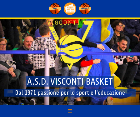
Skip
to
content
A.S.D. VISCONTI BASKET
Dal 1971 passione per lo sport e l'educazione