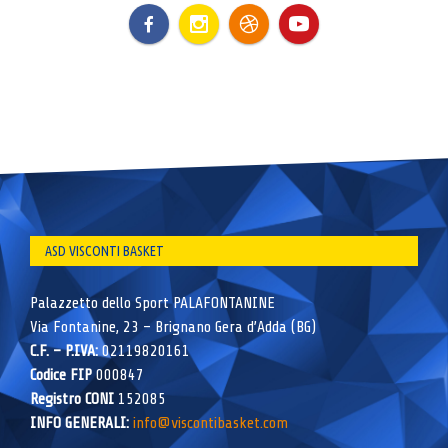
ASD VISCONTI BASKET
Palazzetto dello Sport PALAFONTANINE
Via Fontanine, 23 – Brignano Gera d’Adda (BG)
C.F. – P.IVA:
02119820161
Codice FIP
000847
Registro CONI
152085
INFO GENERALI:
info@viscontibasket.com