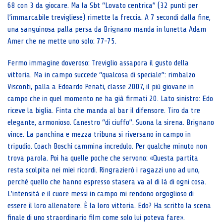
68 con 3 da giocare. Ma la Sbt “Lovato centrica” (32 punti per
l’immarcabile trevigliese) rimette la freccia. A 7 secondi dalla fine,
una sanguinosa palla persa da Brignano manda in lunetta Adam
Amer che ne mette uno solo: 77-75.
Fermo immagine doveroso: Treviglio assapora il gusto della
vittoria. Ma in campo succede “qualcosa di speciale”: rimbalzo
Visconti, palla a Edoardo Penati, classe 2007, il più giovane in
campo che in quel momento ne ha già firmati 20. Lato sinistro: Edo
riceve la biglia. Finta che manda al bar il difensore. Tiro da tre
elegante, armonioso. Canestro “di ciuffo”. Suona la sirena. Brignano
vince. La panchina e mezza tribuna si riversano in campo in
tripudio. Coach Boschi cammina incredulo. Per qualche minuto non
trova parola. Poi ha quelle poche che servono: «Questa partita
resta scolpita nei miei ricordi. Ringrazierò i ragazzi uno ad uno,
perché quello che hanno espresso stasera va al di là di ogni cosa.
L’intensità e il cuore messi in campo mi rendono orgoglioso di
essere il loro allenatore. È la loro vittoria. Edo? Ha scritto la scena
finale di uno straordinario film come solo lui poteva fare».