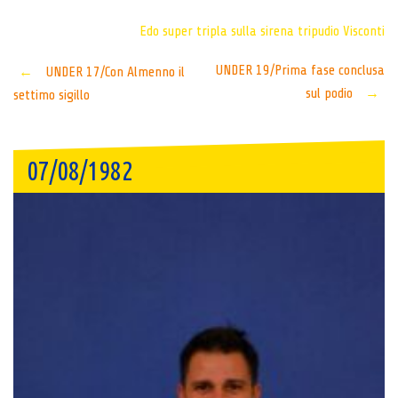
Edo super
tripla sulla sirena
tripudio Visconti
Post
UNDER 19/Prima fase conclusa
←
UNDER 17/Con Almenno il
sul podio
→
settimo sigillo
navigation
07/08/1982