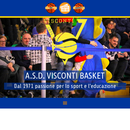
Skip
to
content
A.S.D. VISCONTI BASKET
Dal 1971 passione per lo sport e l'educazione