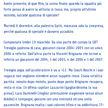
Avete presente, di quei film, la scena finale, quando la squadra più
forte pensa di avere la vittoria in tasca ma, proprio all’ultimo
secondo, succede qualcosa di speciale?
Martedì 6 dicembre, alla palestra Gatti, mancava solo la cinepresa,
perché qualcosa di speciale è davvero accaduto.
Campionato Under 19 maschile. Da una parte del campo la SBT
Treviglio padrona di casa, giocatori classe 2004-2005 con un unico
2006 a referto. Dall’altra parte la Visconti Brignano che iscrive a
referto un giocatore del 2004, 3 del 2005, 4 del 2006 e 3 del 2007.
Treviglio pigia sull’acceleratore e va a +11. Ma Coach Boschi e i suoi
ragazzi non vogliono stendere alcun tappeto rosso. Inizia un’altra
partita: minuto dopo minuto, punto dopo punto Brignano recupera,
resta in scia. In difesa capitan Lazzarini (gagliardissima la sua
prova), Luca Daminelli (miglior prestazione stagionale senza alcun
dubbio) e compagni, giocano con una intensità ed una unità
pazzesche. Brignano esalta i suoi calorosi tifosi e va addirittura 75-