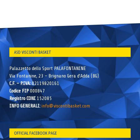
ASD VISCONTI BASKET
Palazzetto dello Sport PALAFONTANINE
Via Fontanine, 23 – Brignano Gera d’Adda (BG)
C.F. – P.IVA:
02119820161
Codice FIP
000847
Registro CONI
152085
INFO GENERALI:
info@viscontibasket.com
OFFICIAL FACEBOOK PAGE