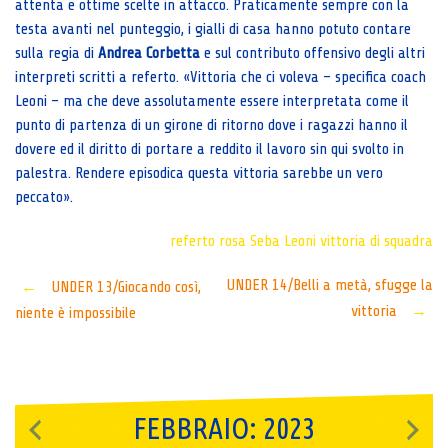
attenta e ottime scelte in attacco. Praticamente sempre con la
testa avanti nel punteggio, i gialli di casa hanno potuto contare
sulla regia di
Andrea Corbetta
e sul contributo offensivo degli altri
interpreti scritti a referto. «Vittoria che ci voleva – specifica coach
Leoni – ma che deve assolutamente essere interpretata come il
punto di partenza di un girone di ritorno dove i ragazzi hanno il
dovere ed il diritto di portare a reddito il lavoro sin qui svolto in
palestra. Rendere episodica questa vittoria sarebbe un vero
peccato».
referto rosa
Seba Leoni
vittoria di squadra
Post
UNDER 14/Belli a metà, sfugge la
←
UNDER 13/Giocando così,
vittoria
→
niente è impossibile
navigation
FEBBRAIO: 2023