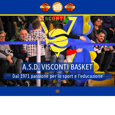
Skip
to
content
A.S.D. VISCONTI BASKET
Dal 1971 passione per lo sport e l'educazione