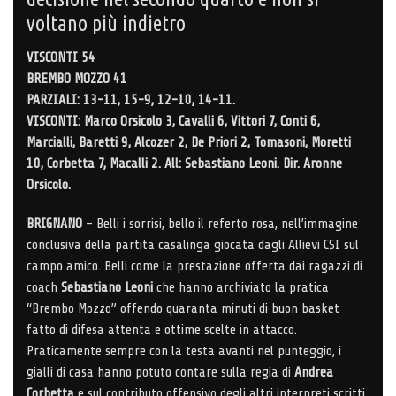
voltano più indietro
VISCONTI 54
BREMBO MOZZO 41
PARZIALI: 13-11, 15-9, 12-10, 14-11.
VISCONTI: Marco Orsicolo 3, Cavalli 6, Vittori 7, Conti 6,
Marcialli, Baretti 9, Alcozer 2, De Priori 2, Tomasoni, Moretti
10, Corbetta 7, Macalli 2. All: Sebastiano Leoni. Dir. Aronne
Orsicolo.
BRIGNANO
– Belli i sorrisi, bello il referto rosa, nell’immagine
conclusiva della partita casalinga giocata dagli Allievi CSI sul
campo amico. Belli come la prestazione offerta dai ragazzi di
coach
Sebastiano Leoni
che hanno archiviato la pratica
“Brembo Mozzo” offendo quaranta minuti di buon basket
fatto di difesa attenta e ottime scelte in attacco.
Praticamente sempre con la testa avanti nel punteggio, i
gialli di casa hanno potuto contare sulla regia di
Andrea
Corbetta
e sul contributo offensivo degli altri interpreti scritti