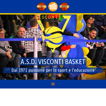
Skip
to
content
A.S.D. VISCONTI BASKET
Dal 1971 passione per lo sport e l'educazione