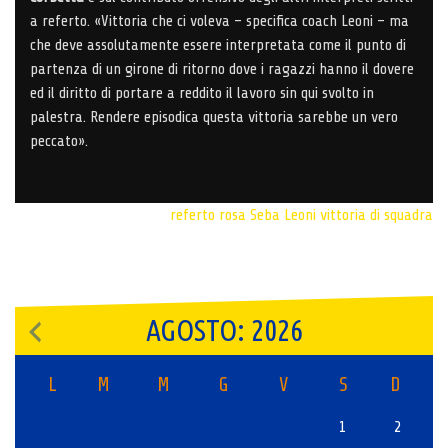
a referto. «Vittoria che ci voleva – specifica coach Leoni – ma
che deve assolutamente essere interpretata come il punto di
partenza di un girone di ritorno dove i ragazzi hanno il dovere
ed il diritto di portare a reddito il lavoro sin qui svolto in
palestra. Rendere episodica questa vittoria sarebbe un vero
peccato».
referto rosa
Seba Leoni
vittoria di squadra
AGOSTO: 2026
L
M
M
G
V
S
D
1
2