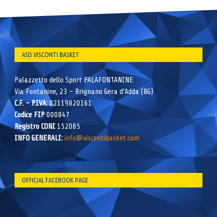
ASD VISCONTI BASKET
Palazzetto dello Sport PALAFONTANINE
Via Fontanine, 23 – Brignano Gera d’Adda (BG)
C.F. – P.IVA:
02119820161
Codice FIP
000847
Registro CONI
152085
INFO GENERALI:
info@viscontibasket.com
OFFICIAL FACEBOOK PAGE