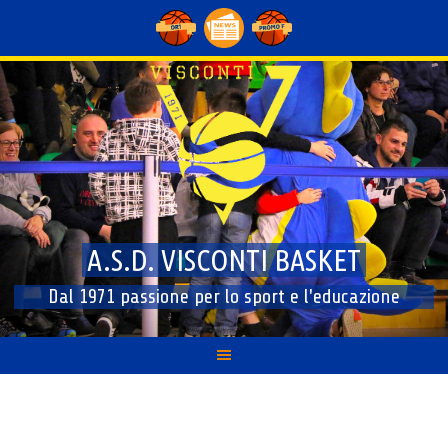
Skip
to
content
A.S.D. VISCONTI BASKET
Dal 1971 passione per lo sport e l'educazione