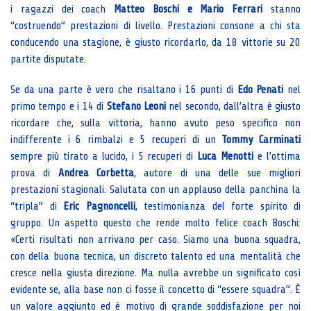
i ragazzi dei coach
Matteo Boschi e Mario Ferrari
stanno
“costruendo” prestazioni di livello. Prestazioni consone a chi sta
conducendo una stagione, è giusto ricordarlo, da 18 vittorie su 20
partite disputate.
Se da una parte è vero che risaltano i 16 punti di
Edo Penati
nel
primo tempo e i 14 di
Stefano Leoni
nel secondo, dall’altra è giusto
ricordare che, sulla vittoria, hanno avuto peso specifico non
indifferente i 6 rimbalzi e 5 recuperi di un
Tommy Carminati
sempre più tirato a lucido, i 5 recuperi di
Luca Menotti
e l’ottima
prova di
Andrea Corbetta
, autore di una delle sue migliori
prestazioni stagionali. Salutata con un applauso della panchina la
“tripla” di
Eric Pagnoncelli
, testimonianza del forte spirito di
gruppo. Un aspetto questo che rende molto felice coach Boschi:
«Certi risultati non arrivano per caso. Siamo una buona squadra,
con della buona tecnica, un discreto talento ed una mentalità che
cresce nella giusta direzione. Ma nulla avrebbe un significato così
evidente se, alla base non ci fosse il concetto di “essere squadra”. È
un valore aggiunto ed è motivo di grande soddisfazione per noi