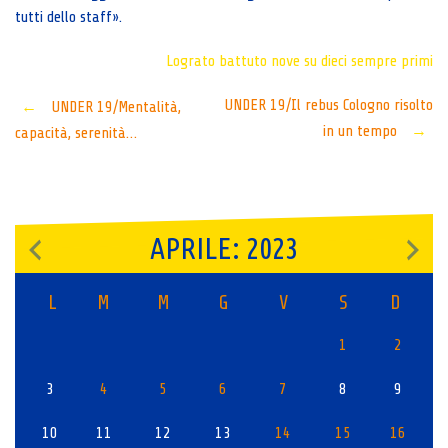
tutti dello staff».
Lograto battuto
nove su dieci
sempre primi
Post
UNDER 19/Il rebus Cologno risolto
←
UNDER 19/Mentalità,
in un tempo
→
capacità, serenità…
navigation
APRILE: 2023
L
M
M
G
V
S
D
1
2
3
4
5
6
7
8
9
10
11
12
13
14
15
16