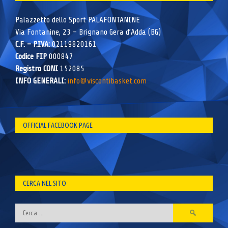
Palazzetto dello Sport PALAFONTANINE
Via Fontanine, 23 – Brignano Gera d’Adda (BG)
C.F. – P.IVA:
02119820161
Codice FIP
000847
Registro CONI
152085
INFO GENERALI:
info@viscontibasket.com
OFFICIAL FACEBOOK PAGE
CERCA NEL SITO
Ricerca
per: