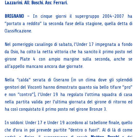
Lazzarini. All: Boschi. Ass: Ferrari.
BRIGNANO
– In cinque giorni il supergruppo 2004-2007 ha
“portato a reddito” la seconda fase della stagione, quella detta di
Classificazione.
Nel pomeriggio casalingo di sabato, l’Under 17 impegnata a fondo
da Osio, ha colto la netta vittoria che ha sancito il primo posto nel
girone Plate 4 con ampio margine sulla seconda, anche se
all’appello mancano ancora due giornate.
Nella “calda” serata di Ciserano (in un clima dove gli splendidi
genitori del Visconti hanno dimostrato quanto sia bello tifare “pro”
e non “contro”), l’Under 19 ha regolato l’ottima squadra di casa
nella partita valida per l’ultima giornata del girone di ritorno ed
ha così conquistato il primo posto nel girone Bronze 3.
In soldoni: Under 17 e Under 19 accedono al tabellone finale, quello
che d’ora in poi prevede partite “dentro o fuori”. Al di là di come