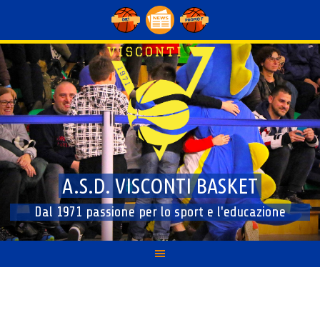
Skip
to
content
A.S.D. VISCONTI BASKET
Dal 1971 passione per lo sport e l'educazione