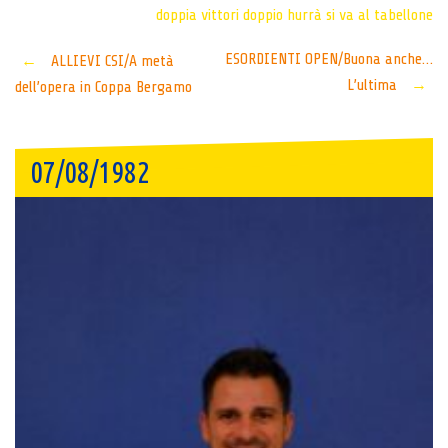
doppia vittori
doppio hurrà
si va al tabellone
Post
ESORDIENTI OPEN/Buona anche…
←
ALLIEVI CSI/A metà
L’ultima
→
dell’opera in Coppa Bergamo
navigation
07/08/1982