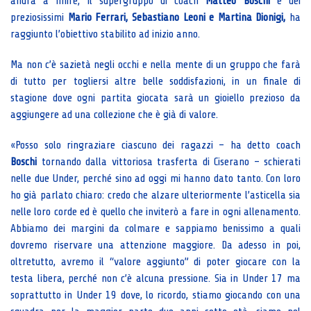
andrà a finire, il supergruppo di coach
Matteo Boschi
e dei
preziosissimi
Mario Ferrari, Sebastiano Leoni e Martina Dionigi,
ha
raggiunto l’obiettivo stabilito ad inizio anno.
Ma non c’è sazietà negli occhi e nella mente di un gruppo che farà
di tutto per togliersi altre belle soddisfazioni, in un finale di
stagione dove ogni partita giocata sarà un gioiello prezioso da
aggiungere ad una collezione che è già di valore.
«Posso solo ringraziare ciascuno dei ragazzi – ha detto coach
Boschi
tornando dalla vittoriosa trasferta di Ciserano – schierati
nelle due Under, perché sino ad oggi mi hanno dato tanto. Con loro
ho già parlato chiaro: credo che alzare ulteriormente l’asticella sia
nelle loro corde ed è quello che inviterò a fare in ogni allenamento.
Abbiamo dei margini da colmare e sappiamo benissimo a quali
dovremo riservare una attenzione maggiore. Da adesso in poi,
oltretutto, avremo il “valore aggiunto” di poter giocare con la
testa libera, perché non c’è alcuna pressione. Sia in Under 17 ma
soprattutto in Under 19 dove, lo ricordo, stiamo giocando con una