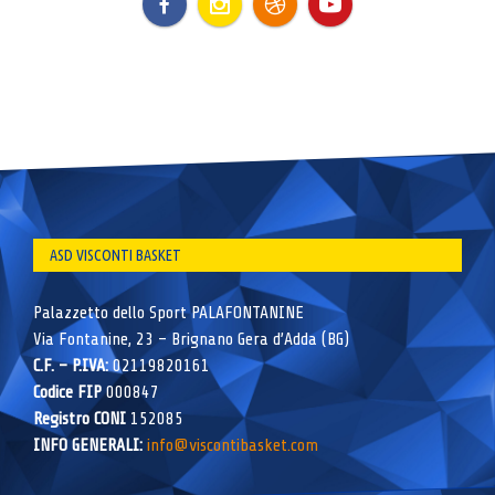
ASD VISCONTI BASKET
Palazzetto dello Sport PALAFONTANINE
Via Fontanine, 23 – Brignano Gera d’Adda (BG)
C.F. – P.IVA:
02119820161
Codice FIP
000847
Registro CONI
152085
INFO GENERALI:
info@viscontibasket.com