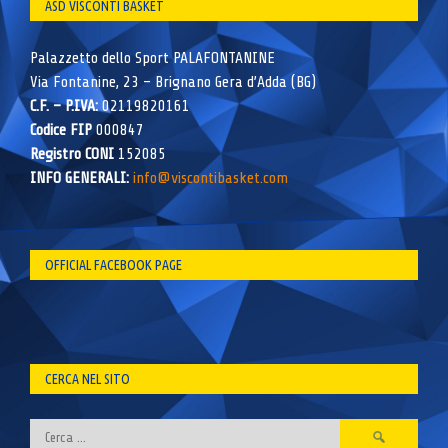
ASD VISCONTI BASKET
Palazzetto dello Sport PALAFONTANINE
Via Fontanine, 23 – Brignano Gera d’Adda (BG)
C.F. – P.IVA:
02119820161
Codice FIP
000847
Registro CONI
152085
INFO GENERALI:
info@viscontibasket.com
OFFICIAL FACEBOOK PAGE
CERCA NEL SITO
Ricerca