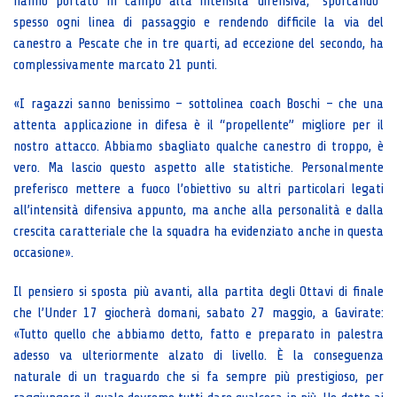
hanno portato in campo alta intensità difensiva, “sporcando”
spesso ogni linea di passaggio e rendendo difficile la via del
canestro a Pescate che in tre quarti, ad eccezione del secondo, ha
complessivamente marcato 21 punti.
«I ragazzi sanno benissimo – sottolinea coach Boschi – che una
attenta applicazione in difesa è il “propellente” migliore per il
nostro attacco. Abbiamo sbagliato qualche canestro di troppo, è
vero. Ma lascio questo aspetto alle statistiche. Personalmente
preferisco mettere a fuoco l’obiettivo su altri particolari legati
all’intensità difensiva appunto, ma anche alla personalità e dalla
crescita caratteriale che la squadra ha evidenziato anche in questa
occasione».
Il pensiero si sposta più avanti, alla partita degli Ottavi di finale
che l’Under 17 giocherà domani, sabato 27 maggio, a Gavirate:
«Tutto quello che abbiamo detto, fatto e preparato in palestra
adesso va ulteriormente alzato di livello. È la conseguenza
naturale di un traguardo che si fa sempre più prestigioso, per