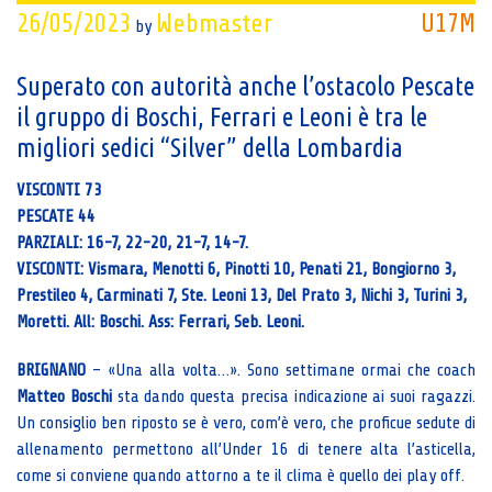
26/05/2023
Webmaster
U17M
by
Superato con autorità anche l’ostacolo Pescate
il gruppo di Boschi, Ferrari e Leoni è tra le
migliori sedici “Silver” della Lombardia
VISCONTI 73
PESCATE 44
PARZIALI: 16-7, 22-20, 21-7, 14-7.
VISCONTI: Vismara, Menotti 6, Pinotti 10, Penati 21, Bongiorno 3,
Prestileo 4, Carminati 7, Ste. Leoni 13, Del Prato 3, Nichi 3, Turini 3,
Moretti. All: Boschi. Ass: Ferrari, Seb. Leoni.
BRIGNANO
– «Una alla volta…». Sono settimane ormai che coach
Matteo Boschi
sta dando questa precisa indicazione ai suoi ragazzi.
Un consiglio ben riposto se è vero, com’è vero, che proficue sedute di
allenamento permettono all’Under 16 di tenere alta l’asticella,
come si conviene quando attorno a te il clima è quello dei play off.