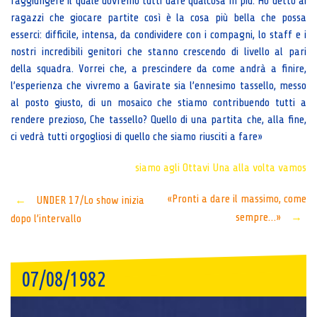
raggiungere il quale dovremo tutti dare qualcosa in più. Ho detto ai
ragazzi che giocare partite così è la cosa più bella che possa
esserci: difficile, intensa, da condividere con i compagni, lo staff e i
nostri incredibili genitori che stanno crescendo di livello al pari
della squadra. Vorrei che, a prescindere da come andrà a finire,
l’esperienza che vivremo a Gavirate sia l’ennesimo tassello, messo
al posto giusto, di un mosaico che stiamo contribuendo tutti a
rendere prezioso, Che tassello? Quello di una partita che, alla fine,
ci vedrà tutti orgogliosi di quello che siamo riusciti a fare»
siamo agli Ottavi
Una alla volta
vamos
Post
«Pronti a dare il massimo, come
←
UNDER 17/Lo show inizia
sempre…»
→
dopo l’intervallo
navigation
07/08/1982