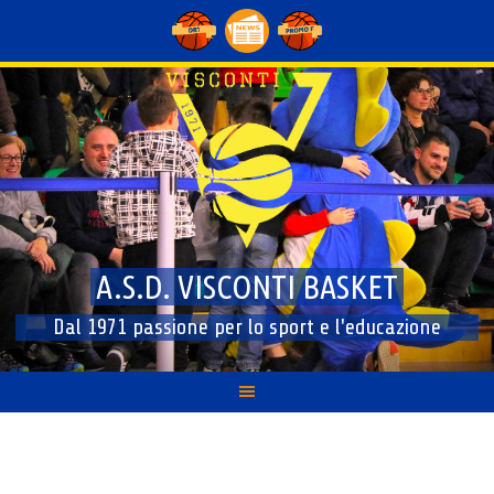
Skip
to
content
A.S.D. VISCONTI BASKET
Dal 1971 passione per lo sport e l'educazione