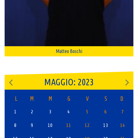
Matteo Boschi
MAGGIO: 2023
L
M
M
G
V
S
D
1
2
3
4
5
6
7
8
9
10
11
12
13
14