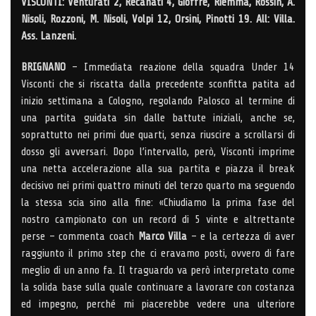
VISCONTI: Venturati 2, Recanati 4, Gioffré, Riemma, Rossin, A.
Nisoli, Rozzoni, M. Nisoli, Volpi 12, Orsini, Pinotti 19. All: Villa.
Ass. Lanzeni.
BRIGNANO
– Immediata reazione della squadra Under 14
Visconti che si riscatta dalla precedente sconfitta patita ad
inizio settimana a Cologno, regolando Palosco al termine di
una partita guidata sin dalle battute iniziali, anche se,
soprattutto nei primi due quarti, senza riuscire a scrollarsi di
dosso gli avversari. Dopo l’intervallo, però, Visconti imprime
una netta accelerazione alla sua partita e piazza il break
decisivo nei primi quattro minuti del terzo quarto ma seguendo
la stessa scia sino alla fine: «Chiudiamo la prima fase del
nostro campionato con un record di 5 vinte e altrettante
perse – commenta coach
Marco Villa
– e la certezza di aver
raggiunto il primo step che ci eravamo posti, ovvero di fare
meglio di un anno fa. Il traguardo va però interpretato come
la solida base sulla quale continuare a lavorare con costanza
ed impegno, perché mi piacerebbe vedere una ulteriore