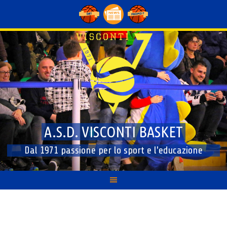
Skip
to
content
A.S.D. VISCONTI BASKET
Dal 1971 passione per lo sport e l'educazione