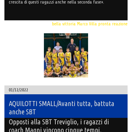
crescita di questi ragazzi anche nella seconda fase».
bella vittoria
Marco Villa
pronta reazione
01/12/2022
AQUILOTTI SMALL/Avanti tutta, battuta
anche SBT
Opposti alla SBT Treviglio, i ragazzi di
coach Magni vincono cinque tempi,