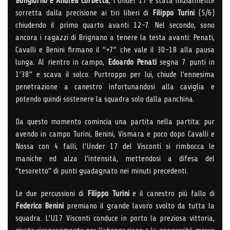
Bongiorno e Andrea Corbetta
, l’Under 17 è stata inizialmente
sorretta dalla precisione ai tiri liberi di
Filippo Turini
(5/6)
chiudendo il primo quarto avanti 12-7. Nel secondo, sono
ancora i ragazzi di Brignano a tenere la testa avanti: Penati,
Cavalli e Benini firmano il “+7” che vale il 30-18 alla pausa
lunga. Al rientro in campo,
Edoardo Penati
segna 7 punti in
1’38” e scava il solco. Purtroppo per lui, chiude l’ennesima
penetrazione a canestro infortunandosi alla caviglia e
potendo quindi sostenere la squadra solo dalla panchina.
Da questo momento comincia una partita nella partita: pur
avendo in campo Turini, Benini, Vismara e poco dopo Cavalli e
Nossa con 4 falli, l’Under 17 del Visconti si rimbocca le
maniche ed alza l’intensità, mettendosi a difesa del
“tesoretto” di punti guadagnato nei minuti precedenti.
Le due percussioni di
Filippo Turini
e il canestro più fallo di
Federico Benini
premiano il grande lavoro svolto da tutta la
squadra. L’U17 Visconti conduce in porto la preziosa vittoria,