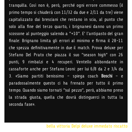
tranquilla. Così non è, però, perché ogni errore commesso (il
primo tempo si chiuderà con 11/32 da due e 2/11 da tre) viene
capitalizzato dai bresciani che restano in scia, al punto che
solo alla fine del terzo quarto, i brignanesi danno un primo
scossone al punteggio salendo a “+10”. E’ l’antipasto del gran
finale: Brignano limita gli errori al minimo e firma il 28-11
che spezza definitivamente in due il match. Prova deluxe per
Stefano Del Prato che piazza il suo “season high” con 26
punti, 9 rimbalzi e 4 recuperi. Ventello abbondante in
cassaforte anche per Stefano Leoni: per lui 6/8 da 2 e 3/4 da
3. «Siamo partiti benissimo – spiega coach
Boschi
– e
paradossalmente questo ci ha frenato per tutto il primo
tempo. Quando siamo tornati “sul pezzo”, però, abbiamo preso
la strada giusta, quella che dovrà distinguerci in tutta la
seconda fase».
bella vittoria
Delpi deluxe
immedato riscatto