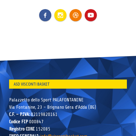
ASD VISCONTI BASKET
Palazzetto dello Sport PALAFONTANINE
Via Fontanine, 23 – Brignano Gera d’Adda (BG)
C.F. – P.IVA:
02119820161
Codice FIP
000847
Registro CONI
152085