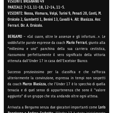
VISCONTI BRIGNANO 49
PARZIALI: 7-12, 11-18, 12-14, 11-5.
VISCONTI: Nossa, Vismara, Volpi, Turini 9, Penati 20, Conti, M.
Orsicolo 2, Gambetti 1, Benini 13, Cavalli 4. All: Blasizza. Ass:
Ferrari. Dir. A. Orsicolo.
BERGAMO
– «Col cuore, oltre le assenze e gli infortuni…». Le
soddisfatte parole espresse da coach
Mario Ferrari
, giunto alla
“millesima e uno” panchina della sua carriera cestistica,
riassumono perfettamente il vero significato della vittoria
ottenuta dall’Under 17 in casa dell’Excelsior Bianco.
Successo preziosissimo per la classifica e che rafforza
ulteriormente la convinzione, espressa in tempi non sospetti
da coach
Marco Blasizza
, che l’Under 17 è lo specchio di quella
tenacia e di quel senso di appartenenza che sono il “valore
aggiunto” di un gruppo che sta andando oltre ogni attesa.
Arrivata a Bergamo senza due giocatori importanti come
Loris