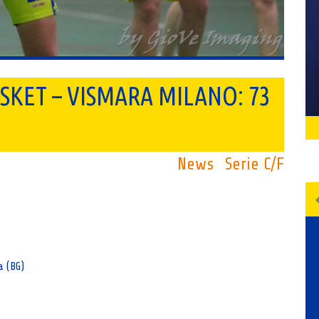
BASKET – VISMARA MILANO: 73
News
Serie C/F
a (BG)