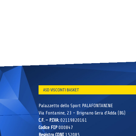
ASD VISCONTI BASKET
Palazzetto dello Sport PALAFONTANINE
Via Fontanine, 23 – Brignano Gera d’Adda (BG)
C.F. – P.IVA:
02119820161
Codice FIP
000847
Registro CONI
152085