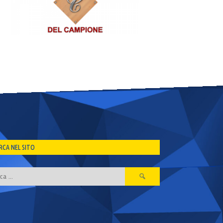
RCA NEL SITO
Ricerca
per: