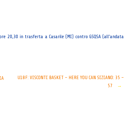
e 20,30 in trasferta a Casarile (MI) contro GSQSA (all’andata
U18F: VISCONTI BASKET – HERE YOU CAN SIZIANO: 35 –
IA
57
→