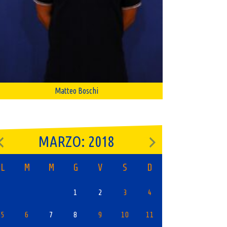
Matteo Boschi
MARZO: 2018
L
M
M
G
V
S
D
1
2
3
4
5
6
7
8
9
10
11