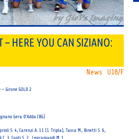
T – HERE YOU CAN SIZIANO:
News
U18/F
e – Girone GOLD 2
rignano Gera D’Adda (BG)
prioli S. 4, Carenzi A. 11 (1 Tripla), Tasca M., Binetti S. 6,
i C. 3, Conti S. 2., Legramandi M. 1