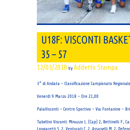
U18F: VISCONTI BASKE
35 – 57
12/03/2018
Addetto Stampa
by
3^ di Andata – Classificazione Campionato Regional
Venerdì 9 Marzo 2018 – Ore 21,00
PalaVisconti – Centro Sportivo – Via Fontanine – B
Tabellini Visconti: Minuzzo L. (Cap) 2, Bettinelli F., Ca
Longaretti S. 2, Venturati C. 2, Assanelli M. 2, Defend