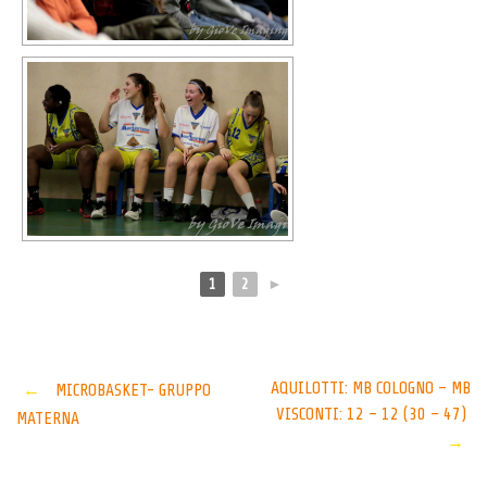
1
2
►
Post
AQUILOTTI: MB COLOGNO – MB
←
MICROBASKET- GRUPPO
VISCONTI: 12 – 12 (30 – 47)
MATERNA
navigation
→