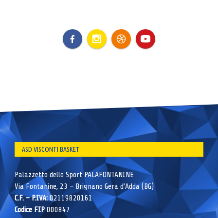
ASD VISCONTI BASKET
Palazzetto dello Sport PALAFONTANINE
Via Fontanine, 23 – Brignano Gera d’Adda (BG)
C.F. – P.IVA:
02119820161
Codice FIP
000847