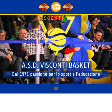
Skip
to
content
A.S.D. VISCONTI BASKET
Dal 1971 passione per lo sport e l'educazione