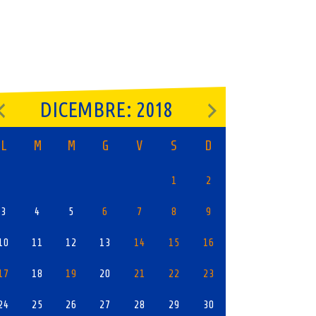
DICEMBRE: 2018
L
M
M
G
V
S
D
1
2
3
4
5
6
7
8
9
10
11
12
13
14
15
16
17
18
19
20
21
22
23
24
25
26
27
28
29
30