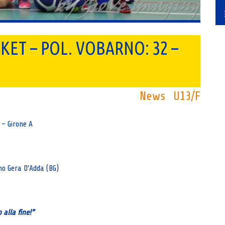
KET – POL. VOBARNO: 32 –
News
U13/F
 – Girone A
no Gera D’Adda (BG)
 alla fine!”