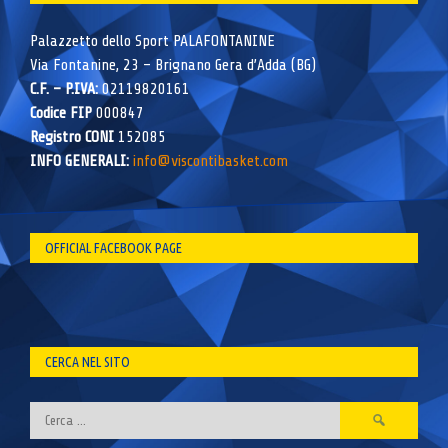
Palazzetto dello Sport PALAFONTANINE
Via Fontanine, 23 – Brignano Gera d’Adda (BG)
C.F. – P.IVA:
02119820161
Codice FIP
000847
Registro CONI
152085
INFO GENERALI:
info@viscontibasket.com
OFFICIAL FACEBOOK PAGE
CERCA NEL SITO
Ricerca
per: