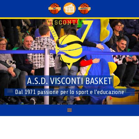
Skip
to
content
A.S.D. VISCONTI BASKET
Dal 1971 passione per lo sport e l'educazione