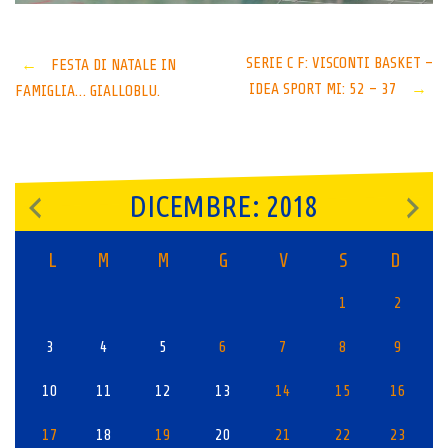
Post
SERIE C F: VISCONTI BASKET –
←
FESTA DI NATALE IN
IDEA SPORT MI: 52 – 37
→
FAMIGLIA… GIALLOBLU.
navigation
DICEMBRE: 2018
L
M
M
G
V
S
D
1
2
3
4
5
6
7
8
9
10
11
12
13
14
15
16
17
18
19
20
21
22
23