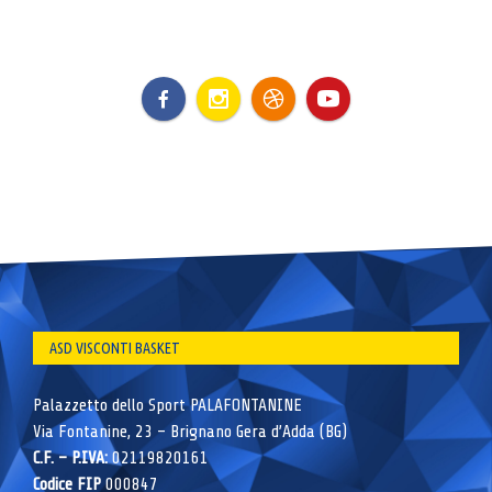
ASD VISCONTI BASKET
Palazzetto dello Sport PALAFONTANINE
Via Fontanine, 23 – Brignano Gera d’Adda (BG)
C.F. – P.IVA:
02119820161
Codice FIP
000847