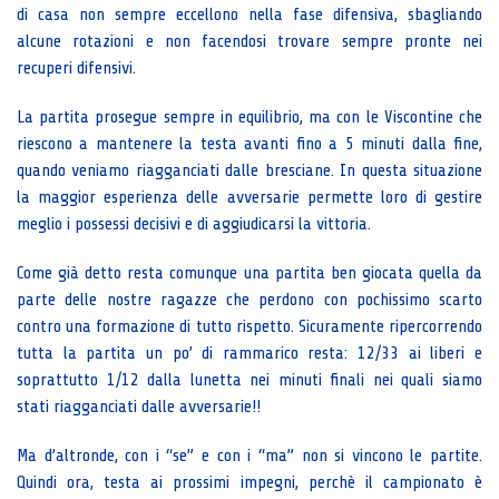
di casa non sempre eccellono nella fase difensiva, sbagliando
alcune rotazioni e non facendosi trovare sempre pronte nei
recuperi difensivi.
La partita prosegue sempre in equilibrio, ma con le Viscontine che
riescono a mantenere la testa avanti fino a 5 minuti dalla fine,
quando veniamo riagganciati dalle bresciane. In questa situazione
la maggior esperienza delle avversarie permette loro di gestire
meglio i possessi decisivi e di aggiudicarsi la vittoria.
Come già detto resta comunque una partita ben giocata quella da
parte delle nostre ragazze che perdono con pochissimo scarto
contro una formazione di tutto rispetto. Sicuramente ripercorrendo
tutta la partita un po’ di rammarico resta: 12/33 ai liberi e
soprattutto 1/12 dalla lunetta nei minuti finali nei quali siamo
stati riagganciati dalle avversarie!!
Ma d’altronde, con i “se” e con i “ma” non si vincono le partite.
Quindi ora, testa ai prossimi impegni, perchè il campionato è