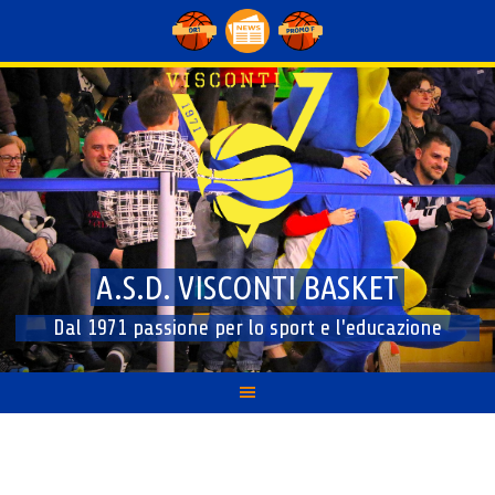
Skip
to
content
A.S.D. VISCONTI BASKET
Dal 1971 passione per lo sport e l'educazione