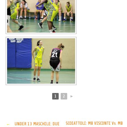
1
2
►
Post
SCOIATTOLI: MB VISCONTI Vs. MB
←
UNDER 13 MASCHILE: DUE