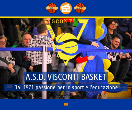
Skip
to
content
A.S.D. VISCONTI BASKET
Dal 1971 passione per lo sport e l'educazione