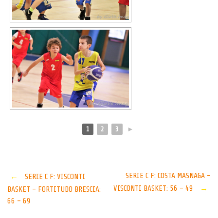
1
2
3
►
Post
SERIE C F: COSTA MASNAGA –
←
SERIE C F: VISCONTI
VISCONTI BASKET: 56 – 49
→
BASKET – FORTITUDO BRESCIA:
navigation
66 – 69