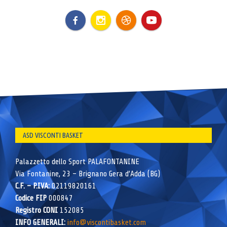
ASD VISCONTI BASKET
Palazzetto dello Sport PALAFONTANINE
Via Fontanine, 23 – Brignano Gera d’Adda (BG)
C.F. – P.IVA:
02119820161
Codice FIP
000847
Registro CONI
152085
INFO GENERALI:
info@viscontibasket.com