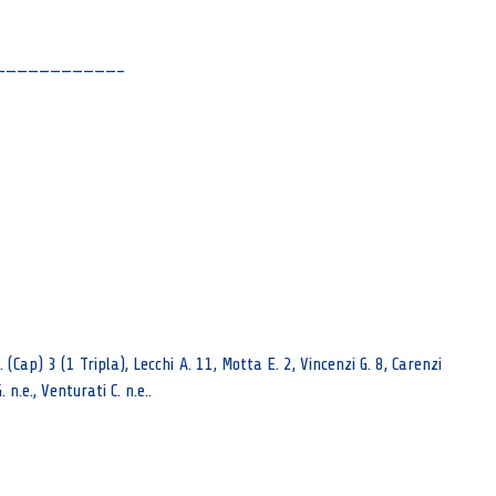
———————————–
M. (Cap) 3 (1 Tripla), Lecchi A. 11, Motta E. 2, Vincenzi G. 8, Carenzi
G. n.e., Venturati C. n.e..