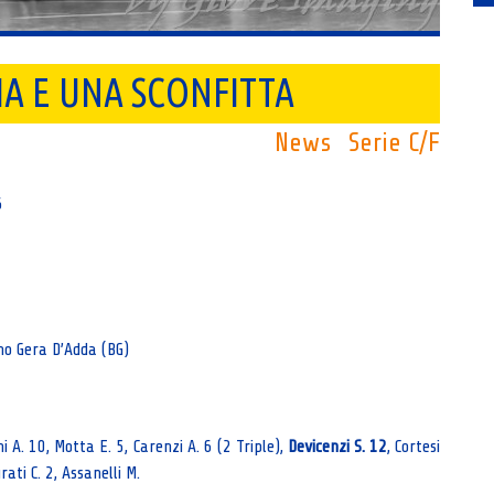
RIA E UNA SCONFITTA
News
Serie C/F
6
no Gera D’Adda (BG)
chi A. 10, Motta E. 5, Carenzi A. 6 (2 Triple),
Devicenzi S. 12
, Cortesi
rati C. 2, Assanelli M.