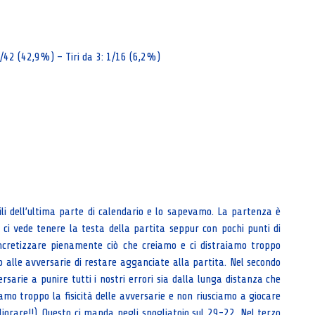
18/42 (42,9%) – Tiri da 3: 1/16 (6,2%)
cili dell’ultima parte di calendario e lo sapevamo. La partenza è
ci vede tenere la testa della partita seppur con pochi punti di
cretizzare pienamente ciò che creiamo e ci distraiamo troppo
o alle avversarie di restare agganciate alla partita. Nel secondo
sarie a punire tutti i nostri errori sia dalla lunga distanza che
amo troppo la fisicità delle avversarie e non riusciamo a giocare
iorare!!). Questo ci manda negli spogliatoio sul 29-22. Nel terzo