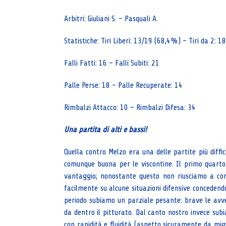
Arbitri: Giuliani S. – Pasquali A.
Statistiche: Tiri Liberi: 13/19 (68,4%) – Tiri da 2: 
Falli Fatti: 16 – Falli Subiti: 21
Palle Perse: 18 – Palle Recuperate: 14
Rimbalzi Attacco: 10 – Rimbalzi Difesa: 34
Una partita di alti e bassi!
Quella contro Melzo era una delle partite più diffi
comunque buona per le viscontine. Il primo quarto 
vantaggio; nonostante questo non riusciamo a con
facilmente su alcune situazioni difensive concedend
periodo subiamo un parziale pesante: brave le avver
da dentro il pitturato. Dal canto nostro invece subi
con rapidità e fluidità (aspetto sicuramente da migl