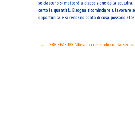
se ciascuno si metterà a disposizione della squadra. 
certo la quantità. Bisogna ricominciare a lavorare s
opportunità e si rendano conto di cosa possono eff
Post
←
PRE SEASON/ Allievi in crescendo con la Serian
navigation