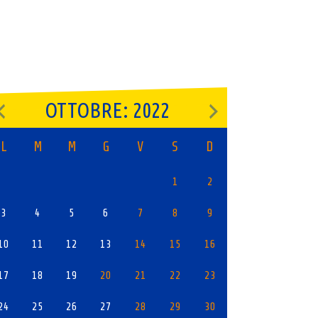
OTTOBRE: 2022
L
M
M
G
V
S
D
1
2
3
4
5
6
7
8
9
10
11
12
13
14
15
16
17
18
19
20
21
22
23
24
25
26
27
28
29
30