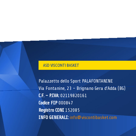
ASD VISCONTI BASKET
Palazzetto dello Sport PALAFONTANINE
Via Fontanine, 23 – Brignano Gera d’Adda (BG)
C.F. – P.IVA:
02119820161
Codice FIP
000847
Registro CONI
152085
INFO GENERALI:
info@viscontibasket.com