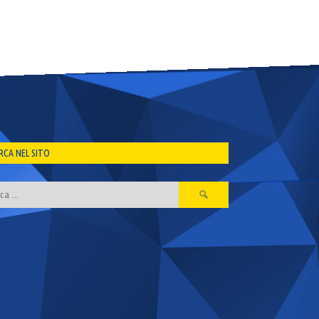
RCA NEL SITO
Ricerca
per: