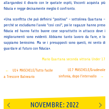
allargandosi il divario con le quotate ospiti, Visconti acquista più
fiducia e regge decisamente meglio il confronto.
«Una sconfitta che può definirsi “positiva” – sottolinea Quartana –
perché se escludiamo l’avvio “così così”, poi le ragazze hanno preso
fiducia ed hanno fatto buone cose soprattutto in attacco dove i
miglioramenti sono evidenti. Abbiamo tanto lavoro da fare, e lo
sappiamo benissimo. Ma se i presupposti sono questi, mi sento di
guardare al futuro con fiducia».
Mario Quartana
seconda vittoria
Under 17
Post
U17 MASCHILE/Gradevole
←
U14 MASCHILE/Tutto facile
sinfonia, dopo l’intervallo
→
a Trescore Balneario
navigation
NOVEMBRE: 2022