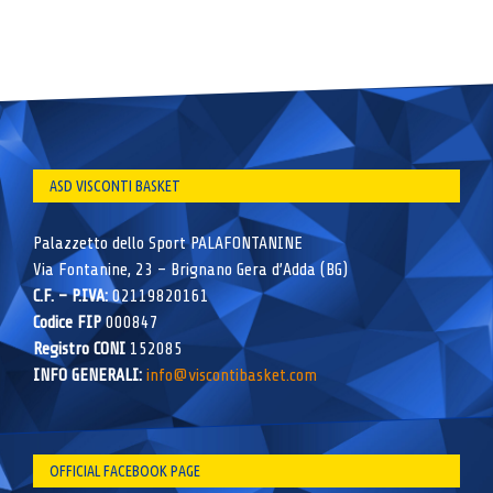
ASD VISCONTI BASKET
Palazzetto dello Sport PALAFONTANINE
Via Fontanine, 23 – Brignano Gera d’Adda (BG)
C.F. – P.IVA:
02119820161
Codice FIP
000847
Registro CONI
152085
INFO GENERALI:
info@viscontibasket.com
OFFICIAL FACEBOOK PAGE