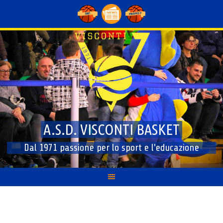
Skip
to
content
A.S.D. VISCONTI BASKET
Dal 1971 passione per lo sport e l'educazione