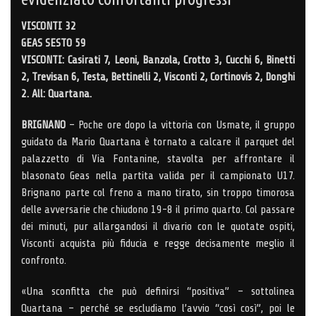
VISCONTI 32
GEAS SESTO 59
VISCONTI: Casirati 7, Leoni, Banzola, Crotto 3, Cucchi 6, Binetti
2, Trevisan 6, Testa, Bettinelli 2, Visconti 2, Cortinovis 2, Donghi
2. All: Quartana.
BRIGNANO
– Poche ore dopo la vittoria con Usmate, il gruppo
guidato da Mario Quartana è tornato a calcare il parquet del
palazzetto di Via Fontanine, stavolta per affrontare il
blasonato Geas nella partita valida per il campionato U17.
Brignano parte col freno a mano tirato, sin troppo timorosa
delle avversarie che chiudono 19-8 il primo quarto. Col passare
dei minuti, pur allargandosi il divario con le quotate ospiti,
Visconti acquista più fiducia e regge decisamente meglio il
confronto.
«Una sconfitta che può definirsi “positiva” – sottolinea
Quartana – perché se escludiamo l’avvio “così così”, poi le