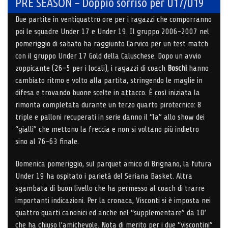
PRE SEASON – Doppio sorriso per U17/U19
Due partite in ventiquattro ore per i ragazzi che comporranno
poi le squadre Under 17 e Under 19. Il gruppo 2006-2007 nel
pomeriggio di sabato ha raggiunto Carvico per un test match
con il gruppo Under 17 Gold della Caluschese. Dopo un avvio
zoppicante (26-5 per i locali), i ragazzi di coach
Boschi
hanno
cambiato ritmo e volto alla partita, stringendo le maglie in
difesa e trovando buone scelte in attacco. È così iniziata la
rimonta completata durante un terzo quarto pirotecnico: 8
triple e palloni recuperati in serie danno il “la” allo show dei
“gialli” che mettono la freccia e non si voltano più indietro
sino al 76-63 finale.
Domenica pomeriggio, sul parquet amico di Brignano, la futura
Under 19 ha ospitato i parietà del Seriana Basket. Altra
sgambata di buon livello che ha permesso al coach di trarre
importanti indicazioni. Per la cronaca, Visconti si è imposta nei
quattro quarti canonici ed anche nel “supplementare” da 10’
che ha chiuso l’amichevole. Nota di merito per i due “viscontini”