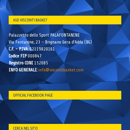
ASD VISCONTI BASKET
Palazzetto dello Sport PALAFONTANINE
Via Fontanine, 23 – Brignano Gera d’Adda (BG)
C.F. – P.IVA:
02119820161
Codice FIP
000847
Registro CONI
152085
INFO GENERALI:
info@viscontibasket.com
OFFICIAL FACEBOOK PAGE
CERCA NEL SITO