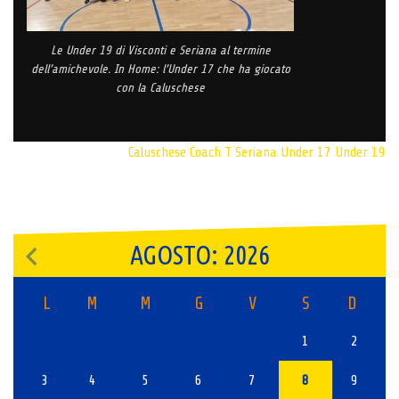
Le Under 19 di Visconti e Seriana al termine
dell’amichevole. In Home: l’Under 17 che ha giocato
con la Caluschese
Caluschese
Coach T
Seriana
Under 17
Under 19
AGOSTO: 2026
L
M
M
G
V
S
D
1
2
3
4
5
6
7
8
9