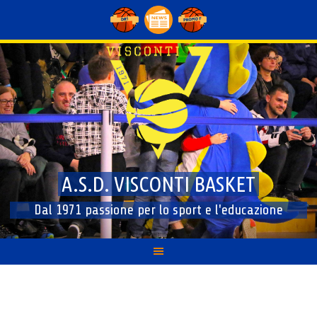
Skip
to
content
A.S.D. VISCONTI BASKET
Dal 1971 passione per lo sport e l'educazione