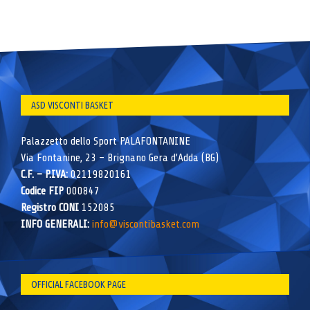
ASD VISCONTI BASKET
Palazzetto dello Sport PALAFONTANINE
Via Fontanine, 23 – Brignano Gera d’Adda (BG)
C.F. – P.IVA:
02119820161
Codice FIP
000847
Registro CONI
152085
INFO GENERALI:
info@viscontibasket.com
OFFICIAL FACEBOOK PAGE