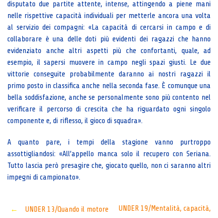
disputato due partite attente, intense, attingendo a piene mani
nelle rispettive capacità individuali per metterle ancora una volta
al servizio dei compagni: «La capacità di cercarsi in campo e di
collaborare è una delle doti più evidenti dei ragazzi che hanno
evidenziato anche altri aspetti più che confortanti, quale, ad
esempio, il sapersi muovere in campo negli spazi giusti. Le due
vittorie conseguite probabilmente daranno ai nostri ragazzi il
primo posto in classifica anche nella seconda fase. È comunque una
bella soddisfazione, anche se personalmente sono più contento nel
verificare il percorso di crescita che ha riguardato ogni singolo
componente e, di riflesso, il gioco di squadra».
A quanto pare, i tempi della stagione vanno purtroppo
assottigliandosi: «All’appello manca solo il recupero con Seriana.
Tutto lascia però presagire che, giocato quello, non ci saranno altri
impegni di campionato».
Post
UNDER 19/Mentalità, capacità,
←
UNDER 13/Quando il motore