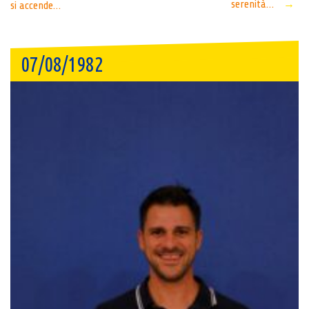
serenità…
→
si accende…
navigation
07/08/1982