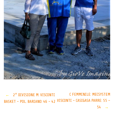
Post
C FEMMINILE: MECSYSTEM
←
2^ DIVISIONE M: VISCONTI
VISCONTI – CASIGASA PARRE: 55 –
BASKET – POL. BARIANO: 46 – 42
navigation
54
→