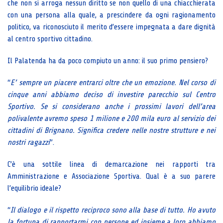
che non si arroga nessun diritto se non quello di una chiacchierata
con una persona alla quale, a prescindere da ogni ragionamento
politico, va riconosciuto il merito d’essere impegnata a dare dignità
al centro sportivo cittadino.
Il Palatenda ha da poco compiuto un anno: il suo primo pensiero?
“
E’ sempre un piacere entrarci oltre che un emozione. Nel corso di
cinque anni abbiamo deciso di investire parecchio sul Centro
Sportivo. Se si considerano anche i prossimi lavori dell’area
polivalente avremo speso 1 milione e 200 mila euro al servizio dei
cittadini di Brignano. Significa credere nelle nostre strutture e nei
nostri ragazzi
”.
C’è una sottile linea di demarcazione nei rapporti tra
Amministrazione e Associazione Sportiva. Qual è a suo parere
l’equilibrio ideale?
“
Il dialogo e il rispetto reciproco sono alla base di tutto. Ho avuto
la fortuna di rapportarmi con persone ed insieme a loro abbiamo