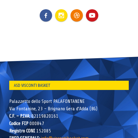
ASD VISCONTI BASKET
Palazzetto dello Sport PALAFONTANINE
Via Fontanine, 23 – Brignano Gera d’Adda (BG)
C.F. – P.IVA:
02119820161
Codice FIP
000847
Registro CONI
152085