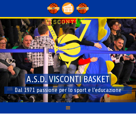
Skip
to
content
A.S.D. VISCONTI BASKET
Dal 1971 passione per lo sport e l'educazione