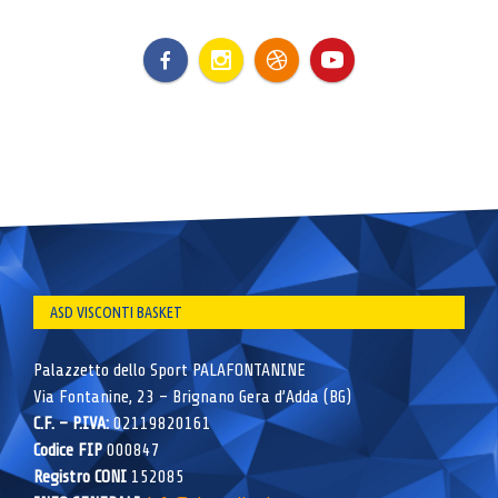
ASD VISCONTI BASKET
Palazzetto dello Sport PALAFONTANINE
Via Fontanine, 23 – Brignano Gera d’Adda (BG)
C.F. – P.IVA:
02119820161
Codice FIP
000847
Registro CONI
152085