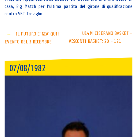
casa, Big Match per l’ultima partita del girone di qualificazione
contro SBT Treviglio.
Post
U14M: CISERANO BASKET –
←
IL FUTURO E’ GIA’ QUI!
VISCONTI BASKET: 20 – 121
→
EVENTO DEL 3 DICEMBRE
navigation
07/08/1982