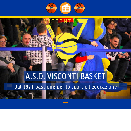
Skip
to
content
A.S.D. VISCONTI BASKET
Dal 1971 passione per lo sport e l'educazione