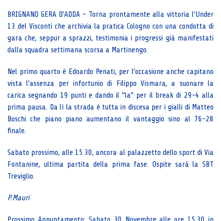
BRIGNANO GERA D’ADDA – Torna prontamente alla vittoria l’Under
13 del Visconti che archivia la pratica Cologno con una condotta di
gara che, seppur a sprazzi, testimonia i progressi già manifestati
dalla squadra settimana scorsa a Martinengo.
Nel primo quarto è Edoardo Penati, per l’occasione anche capitano
vista l’assenza per infortunio di Filippo Vismara, a suonare la
carica segnando 19 punti e dando il “la” per il break di 29-4 alla
prima pausa. Da lì la strada è tutta in discesa per i gialli di Matteo
Boschi che piano piano aumentano il vantaggio sino al 76-28
finale.
Sabato prossimo, alle 15.30, ancora al palazzetto dello sport di Via
Fontanine, ultima partita della prima fase. Ospite sarà la SBT
Treviglio.
P.Mauri
Prossimo Appuntamento: Sabato 30 Novembre alle ore 15,30 in