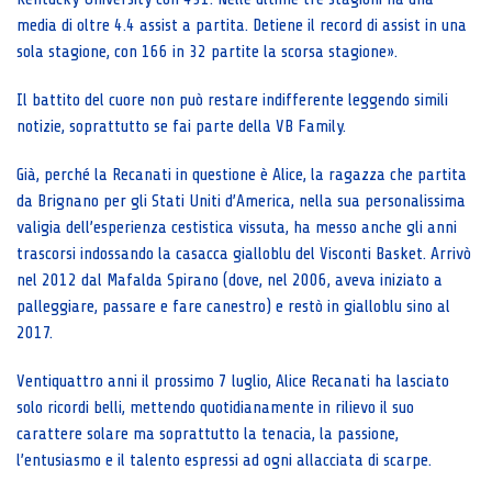
media di oltre 4.4 assist a partita. Detiene il record di assist in una
sola stagione, con 166 in 32 partite la scorsa stagione».
Il battito del cuore non può restare indifferente leggendo simili
notizie, soprattutto se fai parte della VB Family.
Già, perché la Recanati in questione è Alice, la ragazza che partita
da Brignano per gli Stati Uniti d’America, nella sua personalissima
valigia dell’esperienza cestistica vissuta, ha messo anche gli anni
trascorsi indossando la casacca gialloblu del Visconti Basket. Arrivò
nel 2012 dal Mafalda Spirano (dove, nel 2006, aveva iniziato a
palleggiare, passare e fare canestro) e restò in gialloblu sino al
2017.
Ventiquattro anni il prossimo 7 luglio, Alice Recanati ha lasciato
solo ricordi belli, mettendo quotidianamente in rilievo il suo
carattere solare ma soprattutto la tenacia, la passione,
l’entusiasmo e il talento espressi ad ogni allacciata di scarpe.