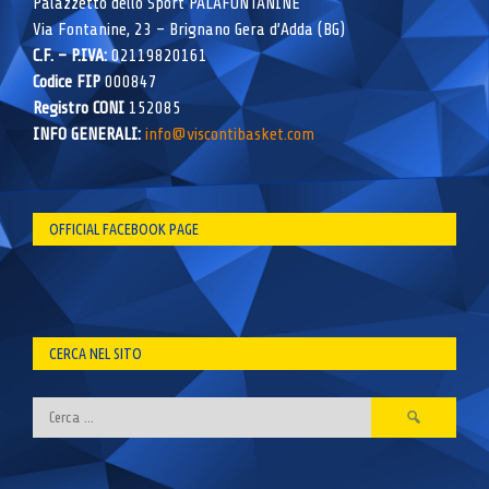
Palazzetto dello Sport PALAFONTANINE
Via Fontanine, 23 – Brignano Gera d’Adda (BG)
C.F. – P.IVA:
02119820161
Codice FIP
000847
Registro CONI
152085
INFO GENERALI:
info@viscontibasket.com
OFFICIAL FACEBOOK PAGE
CERCA NEL SITO
Ricerca
per: