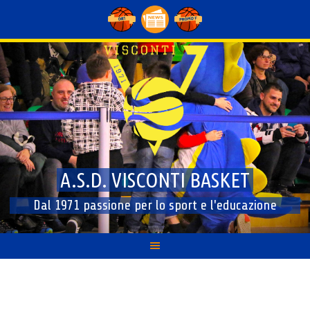
Skip
to
content
A.S.D. VISCONTI BASKET
Dal 1971 passione per lo sport e l'educazione