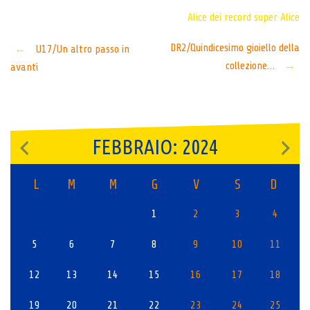
Alice dei record
super Alice
Post
DR2/Quindicesimo gioiello della
←
U17/Un altro passo in
collezione…
→
avanti
navigation
FEBBRAIO: 2024
L
M
M
G
V
S
D
1
2
3
4
5
6
7
8
9
10
11
12
13
14
15
16
17
18
19
20
21
22
23
24
25