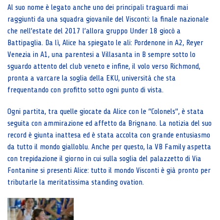
Al suo nome è legato anche uno dei principali traguardi mai
raggiunti da una squadra giovanile del Visconti: la finale nazionale
che nell’estate del 2017 l’allora gruppo Under 18 giocò a
Battipaglia. Da lì, Alice ha spiegato le ali: Pordenone in A2, Reyer
Venezia in A1, una parentesi a Villasanta in B sempre sotto lo
sguardo attento del club veneto e infine, il volo verso Richmond,
pronta a varcare la soglia della EKU, università che sta
frequentando con profitto sotto ogni punto di vista.
Ogni partita, tra quelle giocate da Alice con le “Colonels”, è stata
seguita con ammirazione ed affetto da Brignano. La notizia del suo
record è giunta inattesa ed è stata accolta con grande entusiasmo
da tutto il mondo gialloblu. Anche per questo, la VB Family aspetta
con trepidazione il giorno in cui sulla soglia del palazzetto di Via
Fontanine si presenti Alice: tutto il mondo Visconti è già pronto per
tributarle la meritatissima standing ovation.