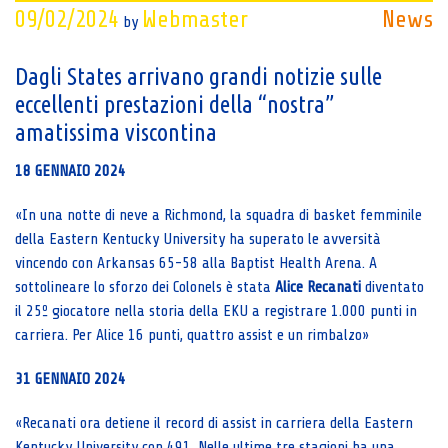
09/02/2024
Webmaster
News
by
Dagli States arrivano grandi notizie sulle
eccellenti prestazioni della “nostra”
amatissima viscontina
18 GENNAIO 2024
«In una notte di neve a Richmond, la squadra di basket femminile
della Eastern Kentucky University ha superato le avversità
vincendo con Arkansas 65-58 alla Baptist Health Arena. A
sottolineare lo sforzo dei Colonels è stata
Alice Recanati
diventato
il 25º giocatore nella storia della EKU a registrare 1.000 punti in
carriera. Per Alice 16 punti, quattro assist e un rimbalzo»
31 GENNAIO 2024
«Recanati ora detiene il record di assist in carriera della Eastern
Kentucky University con 491. Nelle ultime tre stagioni ha una