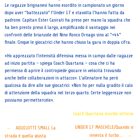
Le ragazze brignanesi hanno esordito in campionato un giorno
dopo aver “battezzato” l’Under 17 e stavolta l’hanno fatta da
padrone. Capitan Ester Casirati ha preso per mano la squadra che
ha ben presto preso il largo, amplificando il vantaggio nei
confronti delle brianzole del Nino Ronco Ornago sino al “+44”
finale. Cinque le giocatrici che hanno chiuso la gara in doppia cifra.
«Ho apprezzato l’intensità difensiva messa in campo dalle ragazze
ad inizio partita – spiega Coach Quartana – cosa che ci ha
permesso di aprire il contropiede giocare in velocità trovando
anche belle collaborazioni in attacco». L’allenatore ha però
qualcosa da dire alle sue giocatrici: «Non ho per nulla gradito il calo
di attenzione della squadra nel terzo quarto. Certe leggerezze non
possiamo permettercele».
Coach Quartana
esordio
vittoria
Post
UNDER 17 MASCHILE/Quando si
←
AQUILOTTI SMALL La
innesta il turbo…
→
strada è quella giusta