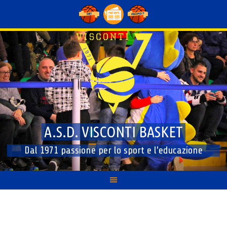
Skip
to
content
A.S.D. VISCONTI BASKET
Dal 1971 passione per lo sport e l'educazione