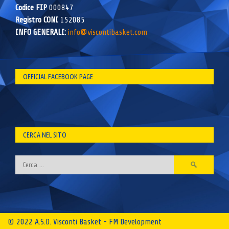
Codice FIP
000847
Registro CONI
152085
INFO GENERALI:
info@viscontibasket.com
OFFICIAL FACEBOOK PAGE
CERCA NEL SITO
Ricerca
per:
© 2022 A.S.D. Visconti Basket - FM Development