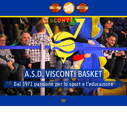
Skip
to
content
A.S.D. VISCONTI BASKET
Dal 1971 passione per lo sport e l'educazione