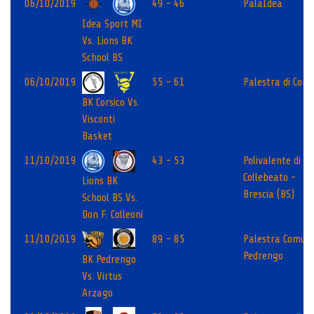
06/10/2019
49 - 46
PalaIdea
Idea Sport MI
Vs. Lions BK
School BS
06/10/2019
55 - 61
Palestra di Corsi
BK Corsico Vs.
Visconti
Basket
11/10/2019
43 - 53
Polivalente di Vi
Collebeato -
Lions BK
Brescia (BS)
School BS Vs.
Don F. Colleoni
11/10/2019
89 - 85
Palestra Comun
Pedrengo
BK Pedrengo
Vs. Virtus
Arzago