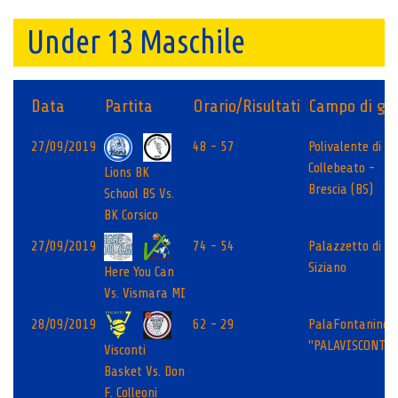
Under 13 Maschile
Data
Partita
Orario/Risultati
Campo di gio
27/09/2019
48 - 57
Polivalente di Vi
Collebeato -
Lions BK
Brescia (BS)
School BS Vs.
BK Corsico
27/09/2019
74 - 54
Palazzetto di
Siziano
Here You Can
Vs. Vismara MI
28/09/2019
62 - 29
PalaFontanine
"PALAVISCONTI"
Visconti
Basket Vs. Don
F. Colleoni