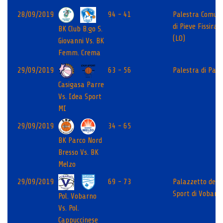
28/09/2019
94 - 41
Palestra Comun
di Pieve Fissirag
BK Club B.go S.
(LO)
Giovanni Vs. BK
Femm. Crema
29/09/2019
63 - 56
Palestra di Parr
Casigasa Parre
Vs. Idea Sport
MI
29/09/2019
34 - 65
BK Parco Nord
Bresso Vs. BK
Melzo
29/09/2019
69 - 73
Palazzetto dello
Sport di Vobarn
Pol. Vobarno
Vs. Pol.
Cappuccinese