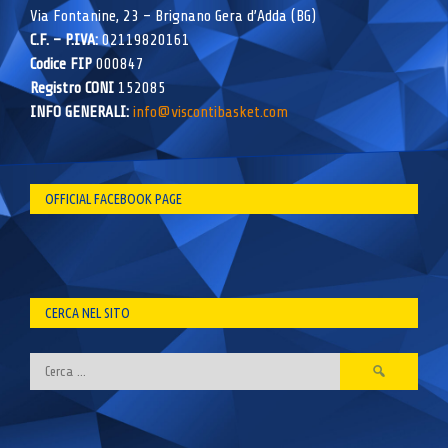
Via Fontanine, 23 – Brignano Gera d’Adda (BG)
C.F. – P.IVA:
02119820161
Codice FIP
000847
Registro CONI
152085
INFO GENERALI:
info@viscontibasket.com
OFFICIAL FACEBOOK PAGE
CERCA NEL SITO
Ricerca
per: