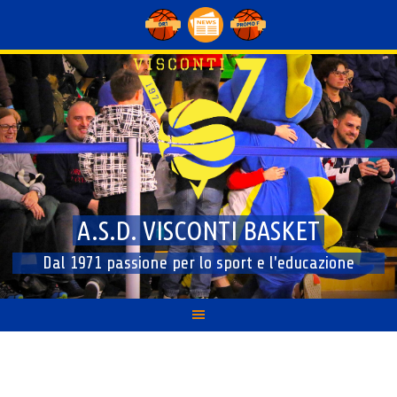
Skip
to
content
A.S.D. VISCONTI BASKET
Dal 1971 passione per lo sport e l'educazione