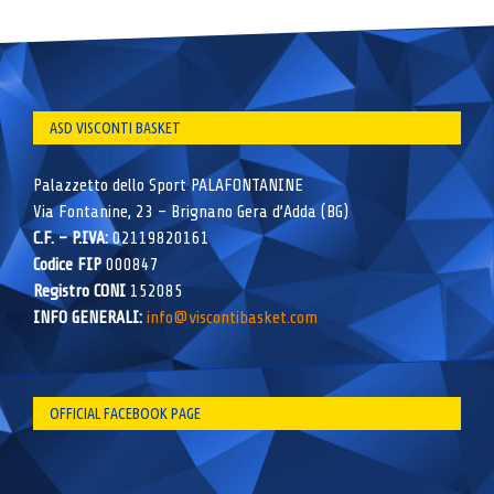
ASD VISCONTI BASKET
Palazzetto dello Sport PALAFONTANINE
Via Fontanine, 23 – Brignano Gera d’Adda (BG)
C.F. – P.IVA:
02119820161
Codice FIP
000847
Registro CONI
152085
INFO GENERALI:
info@viscontibasket.com
OFFICIAL FACEBOOK PAGE